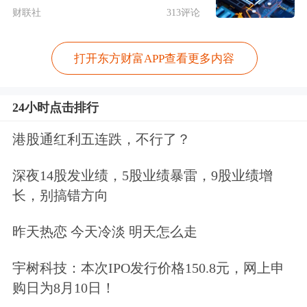
财联社
313评论
浆、化学机械浆和相关化学
辅料
，如淀
粉、碳酸钙、烧碱等，另有少量企业使
打开东方财富APP查看更多内容
用竹浆、再生纸浆等作为生产胶版纸的
原材料。中游为文化用纸纸厂、贸易
24小时点击排行
商、相关仓储和物流行业。下游包括图
港股通红利五连跌，不行了？
书印刷
出版
行业、文具制造行业等。
深夜14股发业绩，5股业绩暴雷，9股业绩增
长，别搞错方向
二、胶版印刷纸供需情况
昨天热恋 今天冷淡 明天怎么走
1. 国内产能情况
宇树科技：本次IPO发行价格150.8元，网上申
近五年胶版纸产能增速较快，2024年产
购日为8月10日！