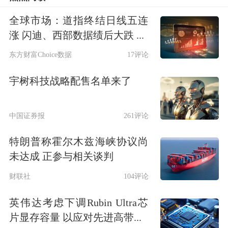
量在140g/ m2及以上的胶版纸通常被称
全球市场：道指终结日线五连
为高克重胶版纸，具有表面平滑度高，
涨 闪迪、西部数据绩后大跌 ...
耐折度好等特点。
东方财富Choice数据
17评论
根据纸张亮度，胶版纸还可以分为高
宇树科技战略配售名单来了
白、本白、米白等。一般来看，高白的
中国证券报
261评论
D65亮度在95%以上，本白的在
特朗普称霍尔木兹海峡协议尚
80%-85%，米白的在80%以下。
未达成 正参与相关谈判
3. 胶版印刷纸产业链
财联社
104评论
上游主要包含纸浆
期货
交割标的物漂白
英伟达考虑下调Rubin Ultra芯
片显存容量 以应对先进高带...
硫酸盐针叶木浆、漂白硫酸盐阔叶木