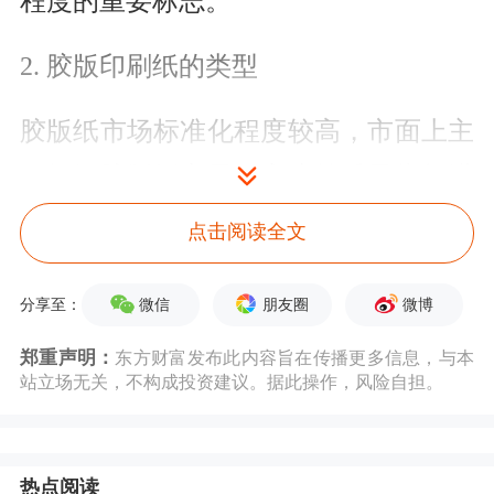
程度的重要标志。
2. 胶版印刷纸的类型
胶版纸市场标准化程度较高，市面上主
要根据胶版纸定量、亮度等质量指标进
行区分。
点击阅读全文
市场上最主流、最常见的胶版纸定量在
微信
朋友圈
微博
分享至：
60-90g/m2之间，各类图书、期刊、杂
郑重声明：
东方财富发布此内容旨在传播更多信息，与本
志的定量基本在该范围内；定量在25-
站立场无关，不构成投资建议。据此操作，风险自担。
40g/ m2的胶版纸通常被称为轻量纸
（或轻型纸），主要应用于词典等；定
热点阅读