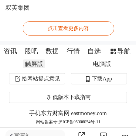
能超1600万吨，产量约超1000万吨。自
双英集团
2020年起，国内胶版纸进入产能投放高
峰期，近五年累计新增产能高达434万
点击查看更多内容
吨，较2019年底增长36.97%。胶版纸产
资讯
股吧
数据
行情
自选
导航
能主要集中在沿海地带，山东、广东和
触屏版
江苏三省占比达67%，河南地区胶版纸
电脑版
产能占全国总产能的7%。
给网站提点意见
下载App
2. 国内消费情况
低版本下载指南
2020年至2024年期间，我国胶版纸市场
手机东方财富网 eastmoney.com
网站备案号:沪ICP备05006054号-11
年度需求量基本维持在800-950万吨
写评论 ...