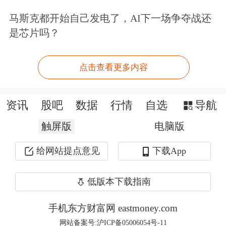
煤炭
、油气等行业深度应用，挖掘十个
马斯克都开始自己发电了，AI下一场争夺战还
以上可复制、易推广、有竞争力的重点
是芯片吗？
示范项目，探索百个典型应用场景赋能
路径，培育一批能源行业人工智能技术
点击查看更多内容
应用研发创新平台，制定完善百项技术
资讯
股吧
数据
行情
自选
导航
标准，培养一批能源与人工智能复合型
触屏版
电脑版
人才，探索建立能源领域人工智能技术
研发应用金融支撑体系，形成符合我国
给网站提点意见
下载App
国情的能源领域人工智能技术创新发展
低版本下载指南
模式，能源领域智能化成效初显。
手机东方财富网 eastmoney.com
抱团AI 超400只基金下半年大涨超
网站备案号:沪ICP备05006054号-11