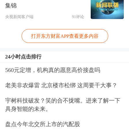
集锦
两市半日合计成交16506亿。
央视新闻客户端
91评论
今日要闻
打开东方财富APP查看更多内容
两部门发布关于推进“人工智能+”能源
高质量发展的实施意见
24小时点击排行
560元定增，机构真的愿意高价接盘吗
到2027年，能源与
人工智能
融合创新体
系初步构建，算力与
电力
协同发展根基
老美非农爆雷 北京楼市松绑 这周要干大事？
不断夯实，人工智能赋能能源核心技术
宇树科技破发？笑的合不拢嘴。进来了解一下
取得显著突破，应用更加广泛深入。推
具身智能的未来。
动五个以上专业大模型在电网、发电、
盘点今年北交所上市的汽配股