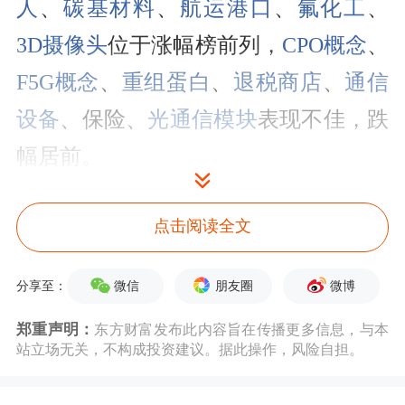
人
、
碳基材料
、
航运港口
、
氟化工
、
3D摄像头
位于涨幅榜前列，
CPO概念
、
F5G概念
、
重组蛋白
、
退税商店
、
通信
设备
、保险、
光通信模块
表现不佳，跌
幅居前。
点击阅读全文
微信
朋友圈
微博
分享至：
郑重声明：
东方财富发布此内容旨在传播更多信息，与本
站立场无关，不构成投资建议。据此操作，风险自担。