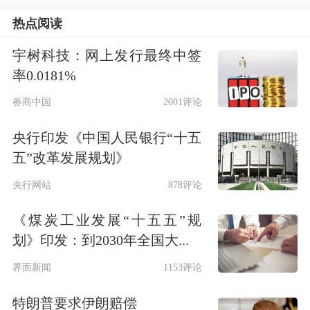
前期财报显示，罗博特科对海外市场重
热点阅读
视度逐步提高，成为公司筹划港股上市
宇树科技：网上发行最终中签
率0.0181%
的重要原因之一。
券商中国
2001评论
在清洁能源业务领域，罗博特科正积极
央行印发《中国人民银行“十五
拓展海外业务，包括了增长强劲的印度
五”改革发展规划》
市场。公司寄望于未来海外市场的新增
央行网站
878评论
订单为
光伏设备
业务板块带来较好的支
《煤炭工业发展“十五五”规
撑。同时，结合部分海外市场的需求特
划》印发：到2030年全国大...
点，罗博特科计划推出具有竞争性的高
界面新闻
1153评论
效
电池
配套核心装备及整体解决方案。
特朗普要求伊朗赔偿