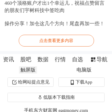
460个顶格账户才出1个幸运儿，祝福点赞留言
任战略与可持续发展委员会委员。
的朋友们宇树科技中签吃肉
据披露，王聆羽于1999年出生，中国国
操作分享！加仓这几个方向！尾盘再加一些！
籍，获新加坡永久居留权，2023年8月
点击查看更多内容
至今任利欧香港执行董事；截至目前，
王聆羽未持有公司股份，与公司控股股
资讯
股吧
数据
行情
自选
导航
东、实际控制人王相荣系父女关系，与
触屏版
电脑版
董事王壮利为叔侄女关系。
给网站提点意见
下载App
此外，为进一步完善公司在境外公开发
行股票并在香港联合交易所有限公司主
低版本下载指南
板挂牌上市后的公司治理结构，经公司
手机东方财富网 eastmoney.com