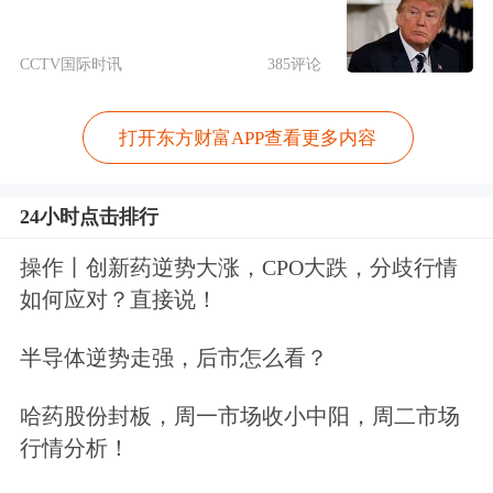
目前，罗博特科正在计划与相关中介机
CCTV国际时讯
385评论
构就本次H股发行上市的具体工作进行
商讨，相关的细节尚未确定。
打开东方财富APP查看更多内容
在宣布筹划H股上市之际，9月7日利欧
24小时点击排行
股份同时公告，当日收到公司董事陈林
操作丨创新药逆势大涨，CPO大跌，分歧行情
富和独立董事戴海平的辞职报告。两人
如何应对？直接说！
均因个人原因申请辞去公司董事职务，
半导体逆势走强，后市怎么看？
辞职后不在公司担任任何职务。
哈药股份封板，周一市场收小中阳，周二市场
当日利欧股份董事会审议通过，同意提
行情分析！
名王聆羽为公司董事候选人，并同时担