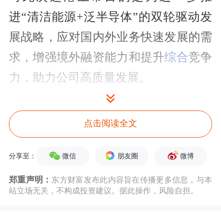
进“清洁能源+泛半导体”的双轮驱动发
展战略，应对国内外业务快速发展的需
求，增强境外融资能力和提升
综合
竞争
力，助力公司高质量发展。
而利欧股份主营业务分为机械制造业务
点击阅读全文
和数字营销业务两部分。此番筹划赴港
上市，是为满足公司全球化发展需要，
微信
朋友圈
微博
分享至：
深入推进公司全球化战略布局，增强全
郑重声明：
东方财富发布此内容旨在传播更多信息，与本
球资本运作的能力，进一步提升公司的
站立场无关，不构成投资建议。据此操作，风险自担。
全球品牌知名度及综合竞争力。