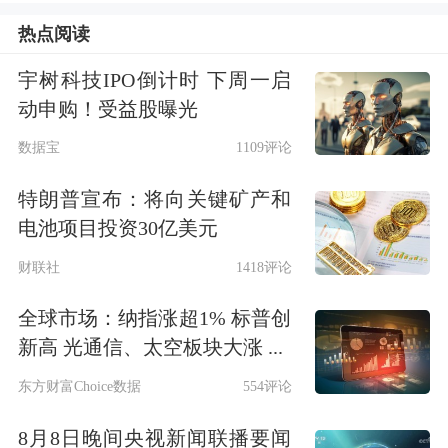
中国电信
，与一季度末相比，其持仓未
热点阅读
发生变化；国丰兴华鸿鹄志远二期私募
宇树科技IPO倒计时 下周一启
证券投资基金（以下简称“鸿鹄志远二
动申购！受益股曝光
期”）重仓了
中国神华
、
中国石油
；国
数据宝
1109评论
丰兴华鸿鹄志远三期私募证券投资基金
特朗普宣布：将向关键矿产和
1号重仓了
中国石化
、
大秦铁路
。
电池项目投资30亿美元
财联社
1418评论
对外经济贸易大学创新与风险管理研究
全球市场：纳指涨超1% 标普创
中心副主任龙格对《证券日报》记者表
新高 光通信、太空板块大涨 ...
示，险资投资需考虑长期收益与风险平
东方财富Choice数据
554评论
衡，险资私募证券投资基金的重仓股都
8月8日晚间央视新闻联播要闻