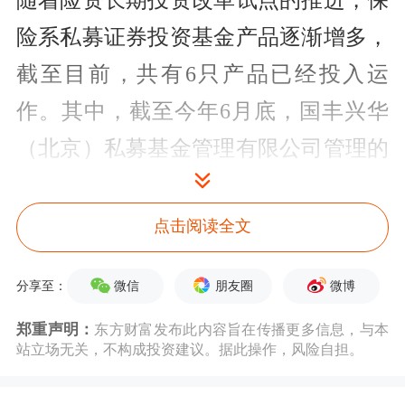
随着险资长期投资改革试点的推进，保
险系私募证券投资基金产品逐渐增多，
截至目前，共有6只产品已经投入运
作。其中，截至今年6月底，国丰兴华
（北京）私募基金管理有限公司管理的
3只私募证券投资基金重仓了7只A股股
票。
点击阅读全文
具体来看，Wind资讯数据显示，上述
微信
朋友圈
微博
分享至：
三只基金中，鸿鹄志远（上海）私募投
郑重声明：
东方财富发布此内容旨在传播更多信息，与本
资基金有限公司（以下简称“鸿鹄志远
站立场无关，不构成投资建议。据此操作，风险自担。
一期”）重仓了
伊利股份
、
陕西煤业
和