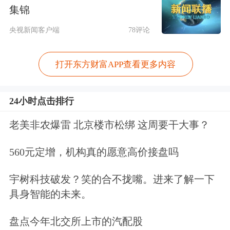
具有股息率较高、发展稳定等特点。从
集锦
股息率来看，根据上市公司最新收盘
央视新闻客户端
78评论
价，险资私募证券投资基金重仓的股票
中，陕西煤业、中国神华、中国石油、
打开东方财富APP查看更多内容
中国石化的股息率（近12个月）分别为
24小时点击排行
6.6%、5.9%、5.28%、5.02%，处在较
老美非农爆雷 北京楼市松绑 这周要干大事？
高水平，其他几只股票也拥有较高的股
息率（近12个月）。同时，中国电信还
560元定增，机构真的愿意高价接盘吗
承诺从2024年起，3年内以现金方式分
宇树科技破发？笑的合不拢嘴。进来了解一下
配的利润逐步提升至当年股东应占利润
具身智能的未来。
的75%以上，提供稳定现金流，匹配险
盘点今年北交所上市的汽配股