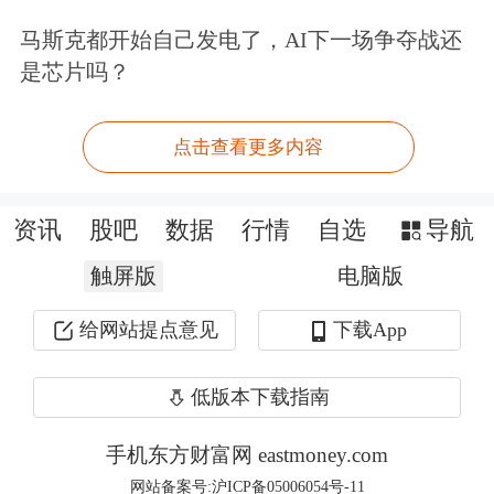
资长期负债需求。
马斯克都开始自己发电了，AI下一场争夺战还
新华资产管理股份有限公司总裁陈一江
是芯片吗？
在近日举行的
新华保险
2025年中期业绩
点击查看更多内容
发布会上表示，截至今年6月底，鸿鹄
志远一期已经完成建仓任务，并取得良
资讯
股吧
数据
行情
自选
导航
好收益；鸿鹄志远二期已基本完成建仓
触屏版
电脑版
工作；鸿鹄志远三期从7月初开始启
给网站提点意见
下载App
动，目前进展非常顺利。新华保险在前
述三期基金中计划出资累计达462.5亿
低版本下载指南
元。
手机东方财富网 eastmoney.com
网站备案号:沪ICP备05006054号-11