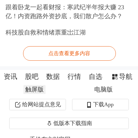
跟着卧龙一起看财报：寒武纪半年报大赚 23
持信息系统研发与技术管理，构建业务
亿！内资跑路外资抄底，我们散户怎么办？
与管理信息化系统，提升全行信息科技
科技股自救和情绪票重岀江湖
水平。
“这不是简单的岗位补位，而是银行业
点击查看更多内容
应对技术革命与市场变革的战略补
位。”
博通
咨询首席分析师王蓬博指
资讯
股吧
数据
行情
自选
导航
出，当前数字化已从银行的“可选赛
触屏版
电脑版
道”变为“生存基础”，AI、大数据等技
给网站提点意见
下载App
术不再是加分项，而是重构业务流程、
低版本下载指南
优化客户体验的刚需工具。过去银行数