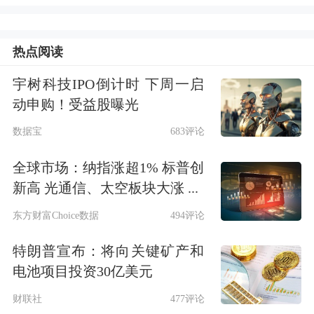
资历与能力提出明确要求：年龄需
为“70后”，具备6年以上信息科技工作
热点阅读
经验；专业层面不仅要深刻理解银行数
宇树科技IPO倒计时 下周一启
字化转型战略，熟悉商业银行应用架
动申购！受益股曝光
构、技术架构与数据架构，还需对
大数
数据宝
683评论
据
、
云计算
、
人工智能
、
区块链
等技术
全球市场：纳指涨超1% 标普创
有强洞察力与成功落地经验，同时精通
新高 光通信、太空板块大涨 ...
零售金融、公司金融、风险管理等业
东方财富Choice数据
494评论
务，以实现利用科技赋能业务创新，驱
特朗普宣布：将向关键矿产和
动业务发展。
电池项目投资30亿美元
事实上，郑州银行的动作并非孤例，今
财联社
477评论