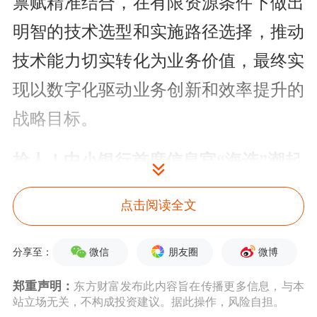
禀赋精准结合，在有限资源条件下做出
明智的技术选型和实施路径选择，推动
技术能力切实转化为业务价值，最终实
现以数字化驱动业务创新和效率提升的
战略目标。
抢人！中小银行首席信息官“海选”潮起
又一家地方性银行加入首席信息官“抢
点击阅读全文
人”阵营。郑州银行日前发布总行首席
微信
朋友圈
微博
分享至：
信息官“海选”公告，正式启动社会招
郑重声明：
东方财富发布此内容旨在传播更多信息，与本
聘。从招聘条件来看，该行对候选人的
站立场无关，不构成投资建议。据此操作，风险自担。