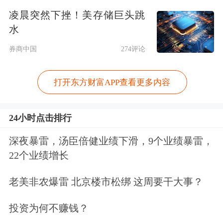
年多家中小银行首席信息官选聘已形
凌晨突然下挫！美存储巨头跳
水
成“接力潮”。今年5月，上饶银行发布
券商中国
274评论
的首席信息官招聘公告更偏向年轻化与
高学历，要求候选人年龄在45周岁以
打开东方财富APP查看更多内容
下，即“80”后，须具备全日制硕士及以
上学历，且专业需为
计算机
科学、软件
24小时点击排行
工程等与科技或金融相关领域；能力上
深夜暴雷，汤臣倍健业绩下滑，9个业绩暴雷，
则强调对新兴信息技术的预见性，以及
22个业绩增长
推动数字化转型战略落地的实操能力。
老美非农爆雷 北京楼市松绑 这周要干大事？
更早的1月，厦门
国际银行
也公开选聘
投资为何不赚钱？
总行首席信息官，明确该岗位需全面主