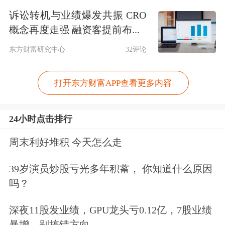
行稳中有进，展现出强大韧性和活力，
诉讼转机与业绩爆发共振 CRO
为外汇储备规模保持基本稳定提供支
概念再度走强 融资客提前布...
撑。
东方财富研究中心
32评论
民生银行
首席经济学家温彬亦对财联社
打开东方财富APP查看更多内容
记者表示，8月外储数据受汇率折算和
资产价格变化等因素综合作用。具体来
24小时点击排行
看，汇率方面，8月份，美元指数下跌
周末利好堆积 今天怎么走
2.2%至97.8，非美货币集体升值，日
39岁演员炒股亏光多年积蓄， 你知道什么原因
元、欧元、英镑兑美元分别上涨2.5%、
吗？
2.4%、2.3%，由于外储以美元计价，非
深夜11股发业绩，GPU龙头亏0.12亿，7股业绩
美货币升值增加了经汇率折算后的外汇
暴增，别搞错方向