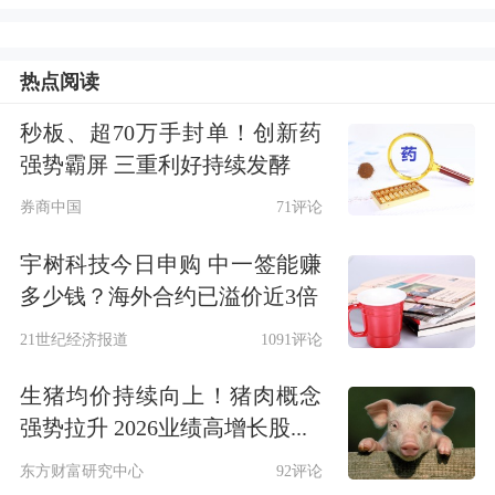
外储中非美元资产价格上涨是规模上升
热点阅读
主要原因 未来外储规模有望保持基本
秒板、超70万手封单！创新药
稳定
强势霸屏 三重利好持续发酵
券商中国
71评论
“2025年8月，受主要经济体货币政策预
宇树科技今日申购 中一签能赚
期、宏观经济数据等因素影响，美元指
多少钱？海外合约已溢价近3倍
数下跌，全球金融资产价格总体上涨。
21世纪经济报道
1091评论
汇率折算和资产价格变化等因素
综合
作
生猪均价持续向上！猪肉概念
用，当月外汇储备规模上升。”国家外
强势拉升 2026业绩高增长股...
汇管理局相关负责人表示，我国经济运
东方财富研究中心
92评论