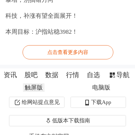
储备规模。
科技，补涨有望全面展开！
资产价格方面，8月份，受降息预期影
本周目标：沪指站稳3982！
响，10年期美债收益率下跌14个基点至
4.23%，以美元标价的已对冲全球债券
点击查看更多内容
指数上涨0.5%，美国标普500指数上涨
1.9%。“美元走弱向全球释放流动性，
资讯
股吧
数据
行情
自选
导航
非美经济体股市大多保持高景气，日经
触屏版
电脑版
指数上涨4%，欧洲斯托克指数上涨
给网站提点意见
下载App
1.9%。全球资产价格高涨对外储形成支
低版本下载指南
撑。”温彬称。