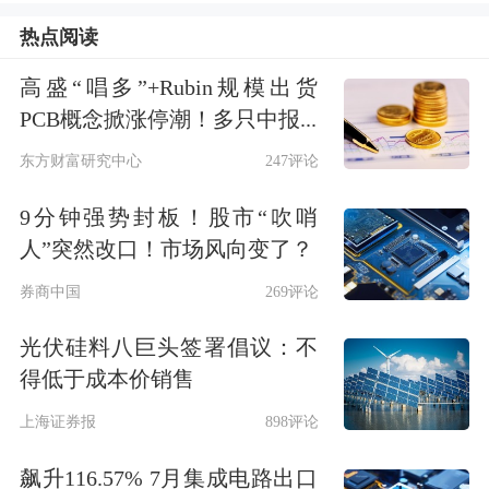
热点阅读
其中，同辉信息2018年、2019年、2020
高盛“唱多”+Rubin规模出货
年、2021年分别虚增营业收入2017.30
PCB概念掀涨停潮！多只中报...
万元、961.70万元、1497.61万元、
东方财富研究中心
247评论
1806.53万元，分别虚增利润1046.43万
9分钟强势封板！股市“吹哨
元、814.86万元、737.48万元、587.82
人”突然改口！市场风向变了？
万元。
券商中国
269评论
北京证监局表示，戴福昊作为同辉信息
光伏硅料八巨头签署倡议：不
得低于成本价销售
时任董事长、总经理，崔振英作为同辉
上海证券报
898评论
信息时任副总经理，姬海燕作为同辉信
息时任财务总监，是同辉信息信息披露
飙升116.57% 7月集成电路出口