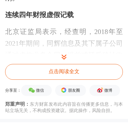
连续四年财报虚假记载
北京证监局表示，经查明，2018年至
2021年期间，同辉信息及其下属子公司
通过虚构业务合同、提前或延后确认收
入等方式虚增收入、利润，导致同辉信
点击阅读全文
息披露的2018年、2019年、2020年、
2021年年度报告以及引用了2018年至
微信
朋友圈
微博
分享至：
2020年年度报告财务数据的《向不特定
郑重声明：
东方财富发布此内容旨在传播更多信息，与本
站立场无关，不构成投资建议。据此操作，风险自担。
合格投资者公开发行股票说明书》存在
虚假记载。