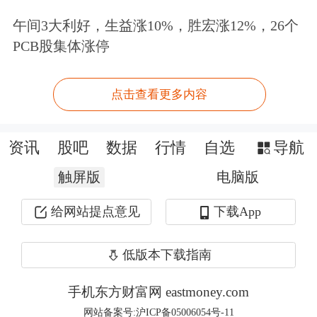
为”。
午间3大利好，生益涨10%，胜宏涨12%，26个
PCB股集体涨停
赵庚飞作为同辉信息时任董事、同辉信
息案涉子公司科影视讯时任经理，李刚
点击查看更多内容
作为同辉信息时任董事、副总经理、董
事会秘书，是同辉信息信息披露违法行
资讯
股吧
数据
行情
自选
导航
为的其他直接责任人员。
触屏版
电脑版
根据当事人违法行为的事实、性质、情
给网站提点意见
下载App
节与社会危害程度，依据相关规定，北
低版本下载指南
京证监局拟决定：对同辉信息责令改
正，给予警告，并处以900万元的罚
手机东方财富网 eastmoney.com
网站备案号:沪ICP备05006054号-11