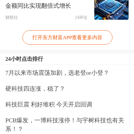
金额同比实现翻倍式增长
违法行为的直接负责的主管人员。
财联社
24评论
同时，戴福昊、崔振英时为同辉信息实
打开东方财富APP查看更多内容
际控制人，组织、指使从事信息披露违
法行为，涉嫌构成2005年《证券法》第
24小时点击排行
一百九十三条第三款所述“发行人、上
7月以来市场震荡加剧，选老登or小登？
市公司或者其他信息披露义务人的控股
股东、实际控制人指使从事前两款违法
硬科技四连涨，稳了？
行为”，以及《证券法》第一百九十七
科技巨震 利好堆积 今天开启回调
条第二款所述“发行人的控股股东、实
PCB爆发，一博科技涨停！与宇树科技也有关
际控制人组织、指使从事上述违法行
系！？