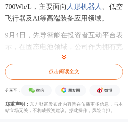
700Wh/L，主要面向
人形机器人
、低空
飞行器及AI等高端装备应用领域。
9月4日，先导智能在投资者互动平台表
示，在固态电池领域，公司作为拥有完
全自主
知识产权
的全固态电池整线解决
方案服务商，已成功打通全固态电池量
点击阅读全文
产的全线工艺环节，并在核心环节取得
微信
朋友圈
微博
分享至：
多项技术突破。
郑重声明：
东方财富发布此内容旨在传播更多信息，与本
国轩高科
近日在投资者互动平台披露，
站立场无关，不构成投资建议。据此操作，风险自担。
公司推出G垣准固态电池和金石全固态