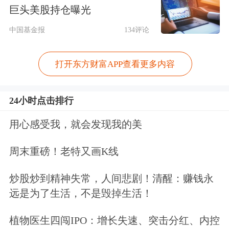
单总额超300亿元，同比增幅为70%至
巨头美股持仓曝光
80%。其中，先导智能2025年上半年新
中国基金报
134评论
签订单总额124亿元，同比增长近
打开东方财富APP查看更多内容
70%；海目星上半年新增订单44.21亿
元，同比增长117.5%，截至6月末在手
24小时点击排行
订单规模突破100亿元；赢合科技截至
用心感受我，就会发现我的美
一季度末因订单合同负债金额达27.59
周末重磅！老特又画K线
亿元，创历史峰值；利元亨截至5月末
在手订单为49.21亿元。
炒股炒到精神失常，人间悲剧！清醒：赚钱永
远是为了生活，不是毁掉生活！
据
中金公司
研报测算，2030年全球固态
植物医生四闯IPO：增长失速、突击分红、内控
电池出货量将达到808GWh，预计全固