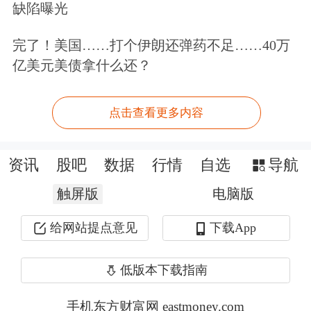
缺陷曝光
态电池有望于2027年实现技术定型和小
完了！美国……打个伊朗还弹药不足……40万
规模量产，2030年实现商业化量产。伴
亿美元美债拿什么还？
随2025年头部厂商中试线逐步落地，
2026年量产线建设将持续突破。
点击查看更多内容
东北证券
研报认为，作为下一代能源革
资讯
股吧
数据
行情
自选
导航
命的核心突破方向，固态电池在能量密
触屏版
电脑版
度、安全性和循环寿命等方面展现出显
给网站提点意见
下载App
著优势。在海内外市场共振下，固态电
池商业化进程正加速推进，产业链上游
低版本下载指南
的设备制造商迎来发展机遇。在这一产
手机东方财富网 eastmoney.com