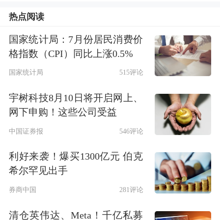
电池。其中，金石全固态电池处于中试
热点阅读
量产阶段，并已启动2GWh量产线的设
国家统计局：7月份居民消费价
计工作；G垣准固态电池处于多家客户
格指数（CPI）同比上涨0.5%
上车测试阶段。
国家统计局
515评论
宇树科技8月10日将开启网上、
机构分析认为，随着中试线的陆续落地
网下申购！这些公司受益
及
锂
电扩产周期的重启，固态电池设备
中国证券报
546评论
企业基本面有望持续改善。
利好来袭！爆买1300亿元 伯克
据高工锂电不完全统计，2025年上半
希尔罕见出手
年，先导智能、
海目星
、
赢合科技
、利
券商中国
281评论
元亨等多家头部设备企业新签及在手订
清仓英伟达、Meta！千亿私募