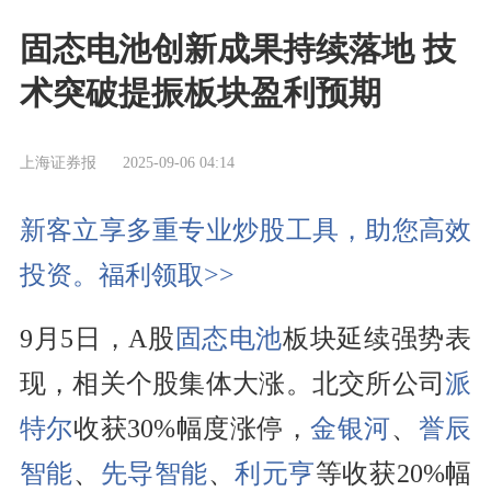
固态电池创新成果持续落地 技
术突破提振板块盈利预期
上海证券报
2025-09-06 04:14
新客立享多重专业炒股工具，助您高效
投资。福利领取>>
9月5日，A股
固态电池
板块延续强势表
现，相关个股集体大涨。北交所公司
派
特尔
收获30%幅度涨停，
金银河
、
誉辰
智能
、
先导智能
、
利元亨
等收获20%幅