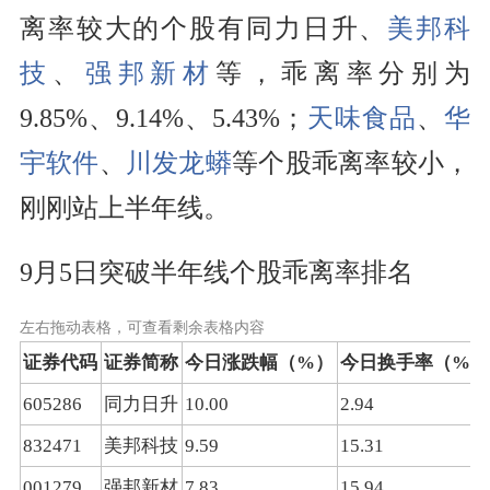
离率较大的个股有同力日升、
美邦科
技
、
强邦新材
等，乖离率分别为
9.85%、9.14%、5.43%；
天味食品
、
华
宇软件
、
川发龙蟒
等个股乖离率较小，
刚刚站上半年线。
9月5日突破半年线个股乖离率排名
左右拖动表格，可查看剩余表格内容
证券代码
证券简称
今日涨跌幅（%）
今日换手率（%）
605286
同力日升
10.00
2.94
832471
美邦科技
9.59
15.31
001279
强邦新材
7.83
15.94