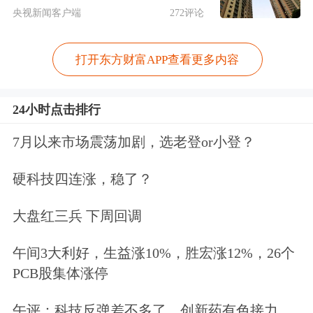
001282
三联锻造
4.48
6.57
央视新闻客户端
272评论
688408
中信博
4.66
4.79
打开东方财富APP查看更多内容
300922
天秦装备
3.75
2.81
430017
星昊医药
2.60
2.30
24小时点击排行
Level-2千档行情免费送，主力动向全透
7月以来市场震荡加剧，选老登or小登？
视>>
硬科技四连涨，稳了？
文章来源：证券时报网
大盘红三兵 下周回调
作者：数据宝
原标题：207只股中线走稳 站上半年线
午间3大利好，生益涨10%，胜宏涨12%，26个
PCB股集体涨停
午评：科技反弹差不多了，创新药有色接力