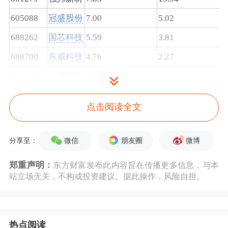
605088
冠盛股份
7.00
5.02
688262
国芯科技
5.59
3.81
688700
东威科技
4.76
2.27
301366
一博科技
4.78
6.41
300656
民德电子
8.54
4.72
点击阅读全文
300715
凯伦股份
5.06
1.97
002870
香山股份
5.80
4.23
微信
朋友圈
微博
分享至：
831856
浩淼科技
4.72
5.74
郑重声明：
东方财富发布此内容旨在传播更多信息，与本
603915
国茂股份
4.09
1.92
站立场无关，不构成投资建议。据此操作，风险自担。
832000
安徽凤凰
3.86
6.39
920118
太湖远大
6.03
5.94
热点阅读