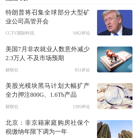
838227
美登科技
5.34
5.41
特朗普将召集全球部分大型矿
300963
中洲特材
5.67
3.94
业公司高管开会
603069
海汽集团
4.75
2.62
CCTV国际时讯
1062评论
603103
横店影视
4.16
1.21
美国7月非农就业人数意外减少
300782
卓胜微
3.09
1.46
2.3万人 不及市场预期
600525
ST长园
4.96
1.80
财联社
851评论
688153
唯捷创芯
3.90
2.43
603766
隆鑫通用
4.32
1.19
美股光模块黑马计划大幅扩产
全力押注800G、1.6Tb产品
833455
汇隆活塞
3.85
1.99
财联社
1395评论
002068
黑猫股份
4.29
3.84
603960
克来机电
2.59
2.18
北京：非京籍家庭购房社保个
002122
汇洲智能
6.77
6.81
税缴纳年限下调为一年