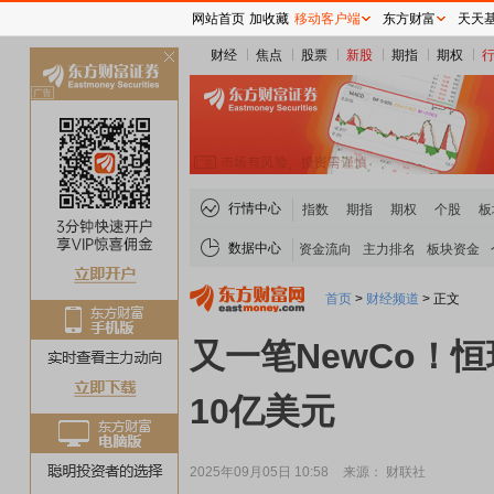
网站首页
加收藏
移动客户端
东方财富
天天
财经
焦点
股票
新股
期指
期权
关
闭
行情中心
指数
期指
期权
个股
板
数据中心
资金流向
主力排名
板块资金
首页
>
财经频道
>
正文
又一笔NewCo！恒
10亿美元
2025年09月05日 10:58
来源： 财联社