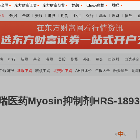
基金网
东方财富证券
东方财富期货
妙想
Choice数据
股吧
行情
数据
全球
美股
港股
期货
外汇
银行
基金
理财
债券
块
排行
新股
基金
港股
美股
期货
外汇
黄金
自选股
自选基金
个股研报
新股申购
转债申购
北交所申购
AH股比价
年报大全
融资融券
龙虎
瑞医药Myosin抑制剂HRS-18