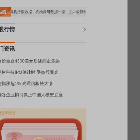
重要机构持股数据
机构调研数据一览
主力最新动向
上市公司限售股解禁一览
昨
股行情
门资讯
金价重返4300美元后还能走多远
宇树科技IPO倒计时 受益股曝光
纳指涨超1% 光通信板块大涨
硅谷企业悄悄换上中国大模型底座