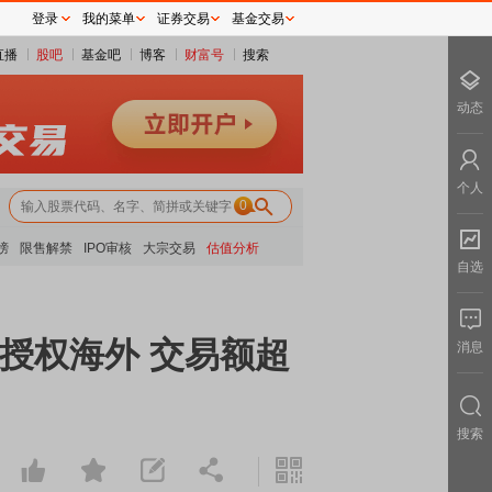
登录
我的菜单
证券交易
基金交易
直播
股吧
基金吧
博客
财富号
搜索
动态
个人
0
榜
限售解禁
IPO审核
大宗交易
估值分析
自选
93授权海外 交易额超
消息
搜索