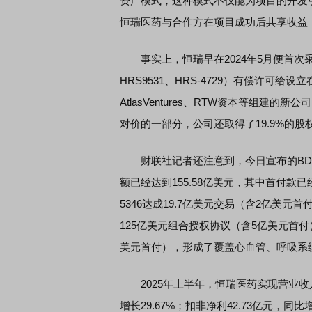
资产模式，这种模式不仅能为项目的开发
恒瑞医药与合作方在项目成功后共享收益
事实上，恒瑞早在2024年5月便首次采用
HRS9531、HRS-4729）有偿许可
品发布会
首席连线｜东方财富证券陈果：A股再平衡的
风，将吹向何处
AtlasVentures、RTW资本等组
对价的一部分，公司还取得了19.9%的股
财联社记者还注意到，今日宣布的BD
额已经达到155.58亿美元，其中首付款已
5346达成19.7亿美元交易（含2亿美元首
125亿美元组合授权协议（含5亿美元首付），加
美元首付），形成了覆盖心血管、呼吸系
2025年上半年，恒瑞医药实现营业收入15
增长29.67%；扣非净利42.73亿元，同比增