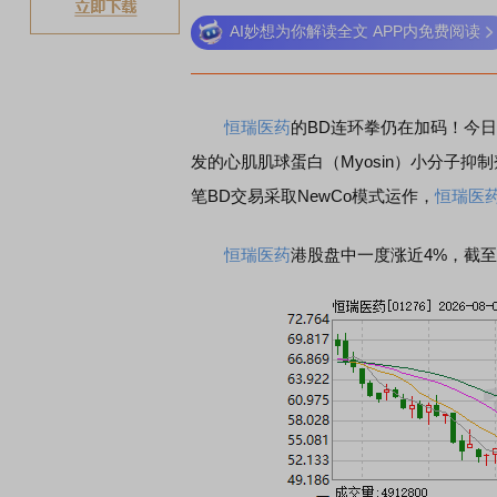
AI妙想为你解读全文 APP内免费阅读
恒瑞医药
的BD连环拳仍在加码！今
发的心肌肌球蛋白（Myosin）小分子抑
笔BD交易采取NewCo模式运作，
恒瑞医
恒瑞医药
港股盘中一度涨近4%，截至