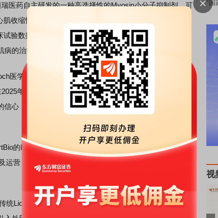
“国
瑞医药自主研发的一种高选择性的Myosin小分子抑制剂，可
使心肌收缩性能正常化，减少左心室肥厚并改善舒张期顺应性。
临床试验数据近期已在2025年欧洲心脏病学会（ESC）大会上
肌病的治疗已启动Ⅲ期临床。
sMurdoch医学博士表示：“我们非常高兴与恒瑞医药携手，推动
2025年欧洲心脏病学会（ESC）大会上公布的HRS-1893的Ⅰ
信心，我们相信HRS-1893具备心肌肌球蛋白抑制剂同类最
tBio的BD交易采取的是NewCo模式，投资方与
建及运营，恒瑞将与BraveheartBio设立联合管理委员会，以协
视
。
License-out的一次性权利转让，也区别于自建团队的重