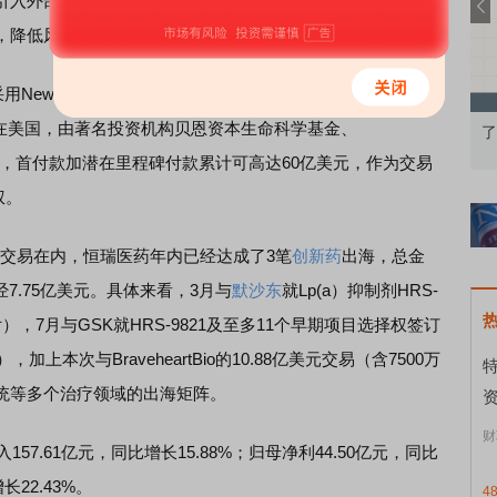
引入外部资金，减轻研发投入压力，还能通过股权绑定，使
，降低风险的同时实现价值最大化。
NewCo模式，将GLP-1类
创新药
组合（HRS-7535、
给设立在美国，由著名投资机构贝恩资本生命科学基金、
债券知识通识：从基础认知到特色品种
了解北交所知识 做理性
建的新公司，首付款加潜在里程碑付款累计可高达60亿美元，作为交易
权。
交易在内，恒瑞医药年内已经达成了3笔
创新药
出海，总金
经7.75亿美元。具体来看，3月与
默沙东
就Lp(a）抑制剂HRS-
付），7月与GSK就HRS-9821及至多11个早期项目选择权签订
上本次与BraveheartBio的10.88亿美元交易（含7500万
统等多个治疗领域的出海矩阵。
资
财
7.61亿元，同比增长15.88%；归母净利44.50亿元，同比
长22.43%。
4