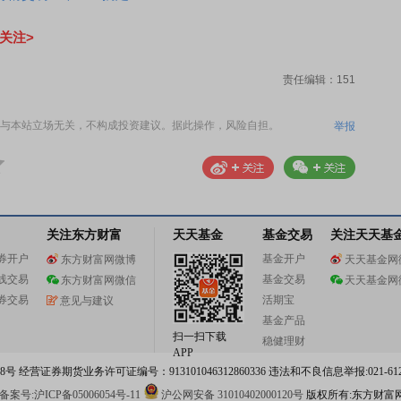
关注>
责任编辑：151
与本站立场无关，不构成投资建议。据此操作，风险自担。
举报
关注东方财富
天天基金
基金交易
关注天天基
券开户
基金开户
东方财富网微博
天天基金网
线交易
基金交易
东方财富网微信
天天基金网
券交易
活期宝
意见与建议
基金产品
扫一扫下载
稳健理财
APP
 经营证券期货业务许可证编号：913101046312860336 违法和不良信息举报:021-612
案号:沪ICP备05006054号-11
沪公网安备 31010402000120号
版权所有:东方财富