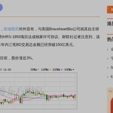
稀土板块领涨
元件板块走强
半导体板块活跃
沪深资金流向
A股估值分析全览
港
日，
恒瑞医药
对外宣布，与美国BraveheartBio公司就其自主研
制剂HRS-1893项目达成独家许可协议。财联社记者注意到，该
热
药
年内三笔BD交易总金额已经突破150亿美元。
目前，股价涨近3%。