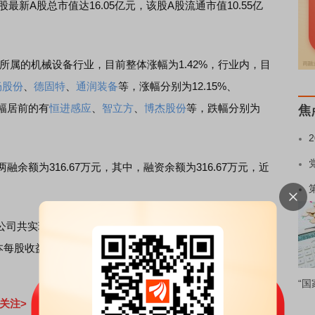
该股最新A股总市值达16.05亿元，该股A股流通市值10.55亿
所属的机械设备行业，目前整体涨幅为1.42%，行业内，目
畅股份
、
德固特
、
通润装备
等，涨幅分别为12.15%、
跌幅居前的有
恒进感应
、
智立方
、
博杰股份
等，跌幅分别为
焦
额为316.67万元，其中，融资余额为316.67万元，近
。
实现营业收入7714.27万元，同比增长2.55%，实现净
基本每股收益为0.3100元，加权平均净资产收益率4.10%。（数
“国
关注>