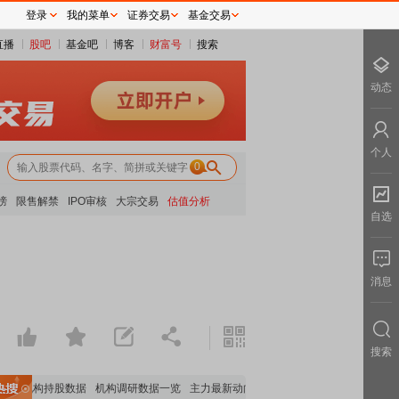
登录
我的菜单
证券交易
基金交易
直播
股吧
基金吧
博客
财富号
搜索
动态
个人
0
榜
限售解禁
IPO审核
大宗交易
估值分析
自选
消息
搜索
要机构持股数据
机构调研数据一览
主力最新动向
上市公司限售股解禁一览
昨日