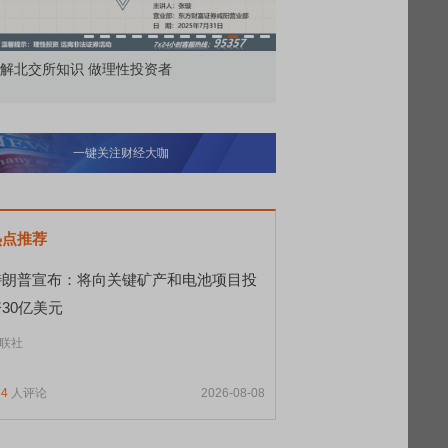
市价委托那么多种，究竟怎么用？
北交所顶格打新居
一键关注财经大咖
热点推荐
特朗普宣布：将向关键矿产和电池项目投
30亿美元
联社
64
人评论
2026-08-08