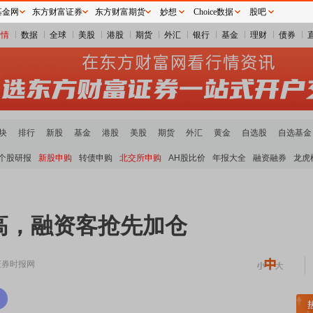
基金网
东方财富证券
东方财富期货
妙想
Choice数据
股吧
行情
数据
全球
美股
港股
期货
外汇
银行
基金
理财
债券
块
排行
新股
基金
港股
美股
期货
外汇
黄金
自选股
自选基金
个股研报
新股申购
转债申购
北交所申购
AH股比价
年报大全
融资融券
龙虎
高，融资客抢先加仓
证券时报网
稀土板块领涨
元件板块走强
半导体板块活跃
沪深资金流向
A股估值分析全览
重