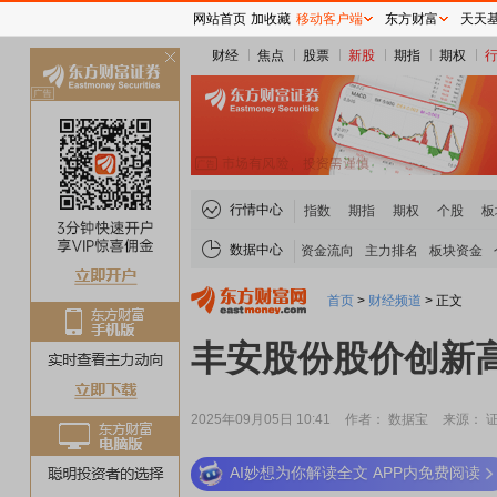
网站首页
加收藏
移动客户端
东方财富
天天
财经
焦点
股票
新股
期指
期权
关
闭
行情中心
指数
期指
期权
个股
板
数据中心
资金流向
主力排名
板块资金
首页
>
财经频道
>
正文
丰安股份股价创新
2025年09月05日 10:41
作者： 数据宝
来源： 
AI妙想为你解读全文 APP内免费阅读