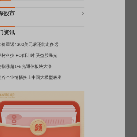
深股市
门资讯
金价重返4300美元后还能走多远
宇树科技IPO倒计时 受益股曝光
纳指涨超1% 光通信板块大涨
硅谷企业悄悄换上中国大模型底座