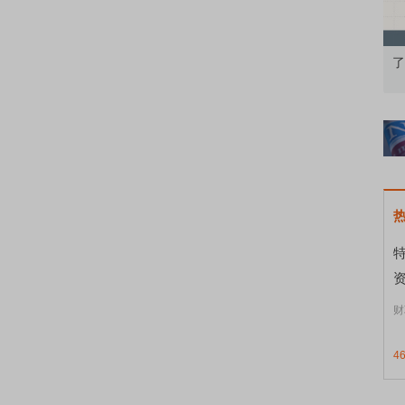
基础认知到特色品种
了解北交所知识 做理性投资者
资
财
4