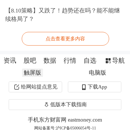
布第37号公告，决定对原产于加拿大的
【8.10策略】又跌了！趋势还在吗？能不能继
进口油菜籽进行反倾销立案调查后，
续格局了？
2025年8月12日，我国商务部公布2025
年第40号公告，对原产于加拿大的进口
点击查看更多内容
油菜籽做出反倾销调查的初步裁定
，自
2025年8月14日起，进口经营者在进口
资讯
股吧
数据
行情
自选
导航
被调查产品时，应依据本初裁决定所确
触屏版
电脑版
定的各公司保证金比率向中华人民共和
给网站提点意见
下载App
国海关提供相应的保证金。
低版本下载指南
综上所述，相较2024年9—10月，政策
手机东方财富网 eastmoney.com
方面，2024年9月商务部做出反倾销立
网站备案号:沪ICP备05006054号-11