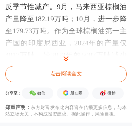
反季节性减产。9月，马来西亚棕榈油
产量降至182.19万吨；10月，进一步降
至179.73万吨。作为全球棕榈油第一主
产国的印度尼西亚，2024年的产量仅
4817万吨，较2023年的5007万吨减少
3.80%。出口方面，马来西亚2024年棕
点击阅读全文
榈油出口量达1690万吨，较2023年的
1514万吨增加11.68%。在产量缩减但出
微信
朋友圈
微博
分享至：
口高增的情况下，马来西亚2024年年末
郑重声明：
东方财富发布此内容旨在传播更多信息，与本
站立场无关，不构成投资建议。据此操作，风险自担。
棕榈油库存仅170.87万吨，全年仅有1
月和9月库存超过200万吨，凸显供应紧