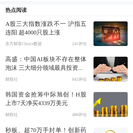
张格局。
热点阅读
A股三大指数涨跌不一 沪指五
最后，政策方面，2024年9月9日，我国
连阳 超4000只股上涨
商务部宣布对原产于加拿大的进口油菜
东方财富Choice数据
241评论
籽实施反倾销调查，推动植物油价格上
高盛：中国AI板块不存在整体
涨。但之后由于各油脂品种基本面不
泡沫 三大细分领域最具投资...
同，棕榈油与其他油品价差扩大，甚至
财联社
842评论
出现倒挂。
韩国资金抢筹中际旭创！H股
但从当前基本面情况来看，
产量方面，
上市7天净买4339万美元
马来西亚南部棕果厂商公会
财联社
480评论
（SPPOMA）的数据显示，8月，马来
秒板、超70万手封单！创新药