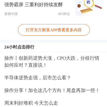
强势霸屏 三重利好持续发酵
西亚棕榈油产量环比下降2.65%。出口
券商中国
405评论
方面，第三方船运调查机构ITS的数据
显示，马来西亚8月棕榈油出口量为142
打开东方财富APP查看更多内容
万吨，环比增加10.2%；彭博数据显
示，马来西亚8月棕榈油出口量为145万
24小时点击排行
吨，环比增长11.5%。
在产量缩减、出
操作丨创新药逆势大涨，CPO大跌，分歧行情
口保持高增情况下，8月末，马来西亚
如何应对？直接说！
棕榈油库存下降，对盘面价格形成支
半导体逆势走强，后市怎么看？
撑。
操作分享！加仓这几个方向！尾盘再加一些！
政策端，
继2024年9月9日我国商务部发
周末利好堆积 今天怎么走