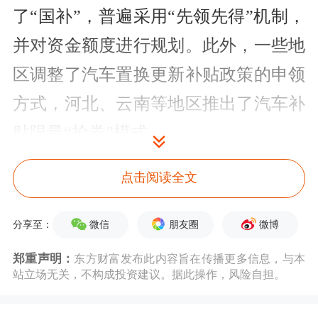
了“国补”，普遍采用“先领先得”机制，
并对资金额度进行规划。此外，一些地
区调整了汽车置换更新补贴政策的申领
方式，河北、云南等地区推出了汽车补
贴限量“抢券”模式。
郎学红表示，新一批补贴资金到位后，
点击阅读全文
有20%的地区的“国补”政策出现了收紧
微信
朋友圈
微博
分享至：
（如领取方式改变或补贴力度退坡），
郑重声明：
东方财富发布此内容旨在传播更多信息，与本
对部分经销商门店集客转化带来显著影
站立场无关，不构成投资建议。据此操作，风险自担。
响。根据中国汽车流通协会的调查，超