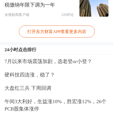
税缴纳年限下调为一年
整体需求构成明显的负面影响。”郎学
央视新闻客户端
220评论
红表示。
中国汽车流通协会预计，9月份汽车市
打开东方财富APP查看更多内容
场将迎来传统的销售旺季。“两新”政策
24小时点击排行
将持续稳定地拉动消费者购车需求增
7月以来市场震荡加剧，选老登or小登？
长；部分地区大型秋季车展陆续开启，
叠加新车密集上市，消费者市场关注度
硬科技四连涨，稳了？
提升；中秋及国庆节逐渐临近，结婚、
大盘红三兵 下周回调
旅游等用车需求将有所增加并快速释
午间3大利好，生益涨10%，胜宏涨12%，26个
放；经销商冲量促销活动以及部分地区
PCB股集体涨停