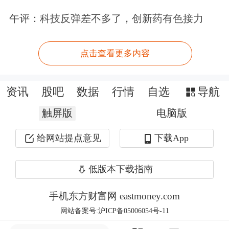
以旧换新补贴政策重启，消费者购车意
午评：科技反弹差不多了，创新药有色接力
愿增加。
“去年政府为全行业补贴超过900多亿
点击查看更多内容
元，直接带动了汽车销量增长超过
资讯
股吧
数据
行情
自选
导航
10%。预计今年政府在以旧换新补贴方
触屏版
电脑版
面也会有超过1800亿元的投入，基本上
带来10%销量的增长。”中国汽车流通
给网站提点意见
下载App
协会副会长王都表示。
低版本下载指南
手机东方财富网 eastmoney.com
网站备案号:沪ICP备05006054号-11