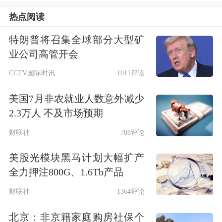
过75%的门店销售受到显著负面影响：
热点阅读
近三成门店销量降幅超15%，超四成门
特朗普将召集全球部分大型矿
店降幅超10%，仅23.1%的门店表示未
业公司高管开会
受此次政策调整影响。
CCTV国际时讯
1011评论
“9月1号开始，国家的中央财政的贴息
美国7月非农就业人数意外减少
政策正式实施，‘两新’政策目前来说还
2.3万人 不及市场预期
是要贯穿全年的，尽管8月底有部分省
财联社
788评论
份又出现资金不足的状况，但也有部分
美股光模块黑马计划大幅扩产
省份出现了一些补贴加码的情况，比如
全力押注800G、1.6Tb产品
上海、安徽、成都等，不同省份的政策
财联社
1364评论
差会对冲。总的来看，不会对下半年的
北京：非京籍家庭购房社保个