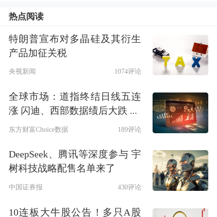
热点阅读
值耗材（-21.56%）、医疗设备
（-24.94%）、体外诊断（-40.68%）。
特朗普宣布对多晶硅及其衍生
产品加征关税
其中高值耗材板块进入后集采阶段，负
央视新闻
1074评论
面逐步出清下改善趋势显著，尤其是集
全球市场：道指终结日线五连
采出清品类如骨科、电生理等均有不错
涨 闪迪、西部数据绩后大跌 ...
增长表现；低值耗材受国际形势变化影
东方财富Choice数据
189评论
响，短期发货、订单均有波动，我们预
DeepSeek、腾讯等深度参与 宇
计2025H2压力有望陆续缓解；医疗设
树科技战略配售名单来了
备大部分公司受招投标落地节奏变化和
中国证券报
430评论
渠道去库存影响，短期继续承压，三季
10连板大牛股公告！多只A股
度有望逐渐看到业绩拐点；体外诊断在