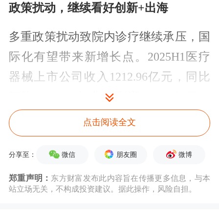
政策扰动，继续看好创新+出海
多重政策扰动致院内诊疗继续承压，国
际化有望带来新增长点。2025H1医疗
器械上市公司收入1212.96亿元，同比
下降6.32%，扣非净利润158.31亿元，
同比下降23.07%，不同子板块分化明
点击阅读全文
显：2025H1收入增速从高到底排序为
微信
朋友圈
微博
高值耗材（+3.99%）、低值耗材
分享至：
（+0.31%）、
医疗设备
（-5.84%）、
体
郑重声明：
东方财富发布此内容旨在传播更多信息，与本
站立场无关，不构成投资建议。据此操作，风险自担。
外诊断
（-15.72%），扣非利润增速从
高到低排序为高值耗材（+1.97%）、低