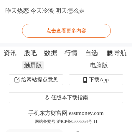
数和去库存影响；利润波动较收入更
昨天热恋 今天冷淡 明天怎么走
大，主要还是价格内卷和规模效应下降
影响。子板块来看，收入同比增速从高
点击查看更多内容
到低排序为高值耗材（+7.61%）、低值
资讯
股吧
数据
行情
自选
导航
耗材（-1.63%）、医疗设备
触屏版
电脑版
（-6.35%）、体外诊断（-16.04%）。
伴随集采陆续出清，同时深化出海战
给网站提点意见
下载App
略，高值耗材板块于25Q1率先企稳，
低版本下载指南
Q2环比进一步提速，改善趋势显著。
手机东方财富网 eastmoney.com
高值耗材：多细分进入后集采阶段，一
网站备案号:沪ICP备05006054号-11