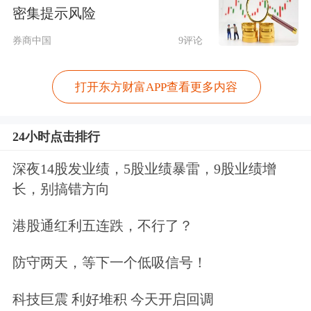
密集提示风险
DRGs、集采、检验互认等政策密集执
券商中国
9评论
行下，短期业绩继续承压，我们预计
2025年底有望见底出清。
打开东方财富APP查看更多内容
25Q2高值耗材板块表现相对亮眼，环
24小时点击排行
比改善明显。2025Q2医疗器械板块整
深夜14股发业绩，5股业绩暴雷，9股业绩增
体收入同比下降6.50%，扣非净利润同
长，别搞错方向
比下降28.75%，压力主要来自体外诊断
港股通红利五连跌，不行了？
和医疗设备板块，其中25Q2体外诊断
防守两天，等下一个低吸信号！
板块受医保控费政策负面影响，量价齐
跌趋势明显，设备板块则继续延续高基
科技巨震 利好堆积 今天开启回调