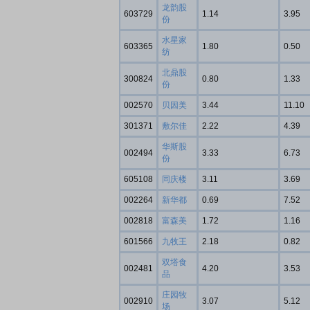
龙韵股
603729
1.14
3.95
份
水星家
603365
1.80
0.50
纺
北鼎股
300824
0.80
1.33
份
002570
贝因美
3.44
11.10
301371
敷尔佳
2.22
4.39
华斯股
002494
3.33
6.73
份
605108
同庆楼
3.11
3.69
002264
新华都
0.69
7.52
002818
富森美
1.72
1.16
601566
九牧王
2.18
0.82
双塔食
002481
4.20
3.53
品
庄园牧
002910
3.07
5.12
场