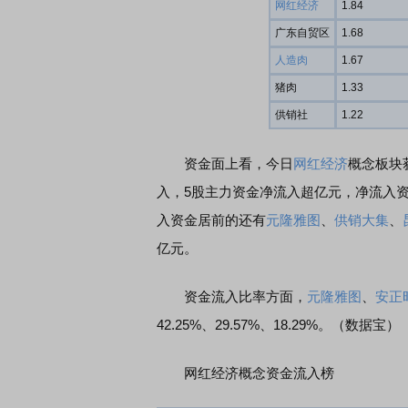
网红经济
1.84
广东自贸区
1.68
人造肉
1.67
猪肉
1.33
供销社
1.22
资金面上看，今日
网红经济
概念板块
入，5股主力资金净流入超亿元，净流入
入资金居前的还有
元隆雅图
、
供销大集
、
亿元。
资金流入比率方面，
元隆雅图
、
安正
42.25%、29.57%、18.29%。（数据宝）
网红经济概念资金流入榜