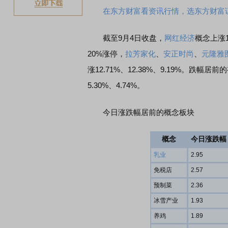
在东方财富看资讯行情，选东方财富
截至9月4日收盘，
网红经济
概念上涨
20%涨停，
拉芳家化
、
安正时尚
、
元隆雅
涨12.71%、12.38%、9.19%。跌幅居前
5.30%、4.74%。
今日涨跌幅居前的概念板块
概念
今日涨跌幅
乳业
2.95
免税店
2.57
预制菜
2.36
冰雪产业
1.93
养鸡
1.89