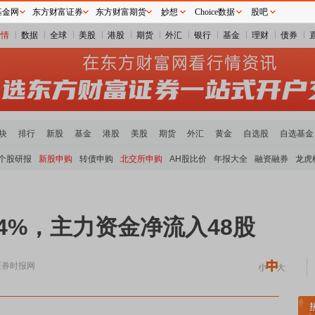
基金网
东方财富证券
东方财富期货
妙想
Choice数据
股吧
行情
数据
全球
美股
港股
期货
外汇
银行
基金
理财
债券
块
排行
新股
基金
港股
美股
期货
外汇
黄金
自选股
自选基金
个股研报
新股申购
转债申购
北交所申购
AH股比价
年报大全
融资融券
龙虎
84%，主力资金净流入48股
证券时报网
炭板块领涨
贵金属板块走强
半导体板块活跃
沪深资金流向
A股估值分析全览