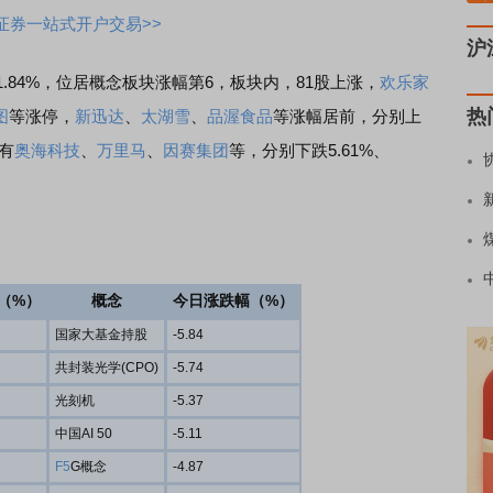
证券一站式开户交易>>
沪
1.84%，位居概念板块涨幅第6，板块内，81股上涨，
欢乐家
热
图
等涨停，
新迅达
、
太湖雪
、
品渥食品
等涨幅居前，分别上
的有
奥海科技
、
万里马
、
因赛集团
等，分别下跌5.61%、
（%）
概念
今日涨跌幅（%）
国家大基金持股
-5.84
共封装光学(CPO)
-5.74
光刻机
-5.37
中国AI 50
-5.11
F5
G概念
-4.87