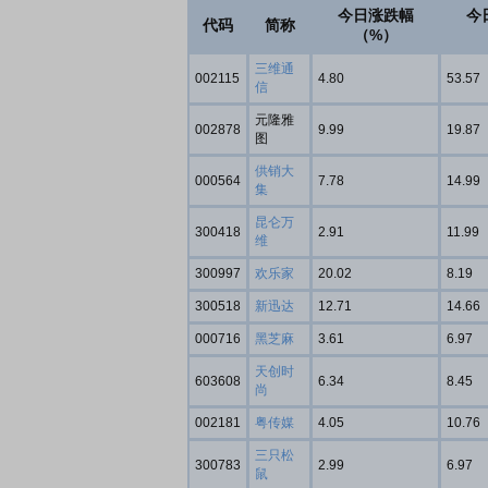
今日涨跌幅
今
代码
简称
（%）
三维通
002115
4.80
53.57
信
元隆雅
002878
9.99
19.87
图
供销大
000564
7.78
14.99
集
昆仑万
300418
2.91
11.99
维
300997
欢乐家
20.02
8.19
300518
新迅达
12.71
14.66
000716
黑芝麻
3.61
6.97
天创时
603608
6.34
8.45
尚
002181
粤传媒
4.05
10.76
三只松
300783
2.99
6.97
鼠