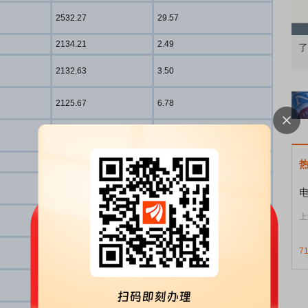
2532.27
29.57
2134.21
2.49
基础认知到特色品种
了解北交所知识 做理性投资者
2132.63
3.50
2125.67
6.78
2029.14
3.77
1950.72
5.90
1793.67
7.45
上
1456.00
4.61
7
1389.34
2.77
1265.66
10.04