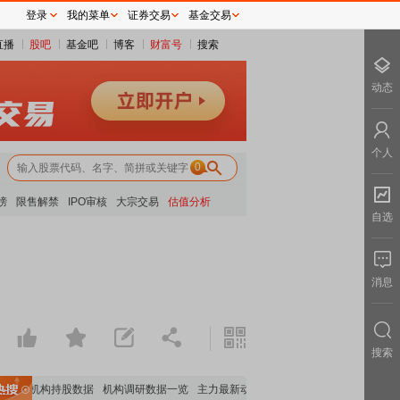
登录
我的菜单
证券交易
基金交易
直播
股吧
基金吧
博客
财富号
搜索
动态
个人
0
榜
限售解禁
IPO审核
大宗交易
估值分析
自选
消息
搜索
重要机构持股数据
机构调研数据一览
主力最新动向
上市公司限售股解禁一览
昨