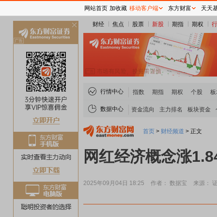
网站首页
加收藏
移动客户端
东方财富
天天
财经
焦点
股票
新股
期指
期权
关
闭
行情中心
指数
期指
期权
个股
板
数据中心
资金流向
主力排名
板块资金
首页
>
财经频道
>
正文
网红经济概念涨1.
2025年09月04日 18:25
作者： 数据宝
来源： 
煤