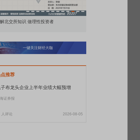
市价委托那么多种，究竟怎么用？
北交所顶格打新居
一键关注财经大咖
热点推荐
电子布龙头企业上半年业绩大幅预增
海证券报
1
人评论
2026-08-05