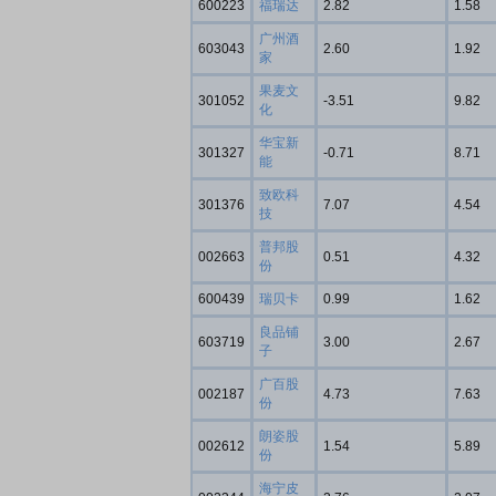
600223
福瑞达
2.82
1.58
广州酒
603043
2.60
1.92
家
果麦文
301052
-3.51
9.82
化
华宝新
301327
-0.71
8.71
能
致欧科
301376
7.07
4.54
技
普邦股
002663
0.51
4.32
份
600439
瑞贝卡
0.99
1.62
良品铺
603719
3.00
2.67
子
广百股
002187
4.73
7.63
份
朗姿股
002612
1.54
5.89
份
海宁皮