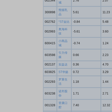
002344
2.76
2.07
城
熊猫乳
300898
5.61
11.23
品
002762
*ST金比
-0.84
5.48
奥海科
002993
-5.61
3.60
技
小商品
600415
-0.74
1.24
城
引力传
603598
0.66
2.23
媒
002137
实益达
0.36
4.70
603825
ST华扬
0.72
3.29
罗莱生
002293
1.18
1.44
活
诺邦股
603238
1.71
2.71
份
登康口
001328
7.40
12.32
腔