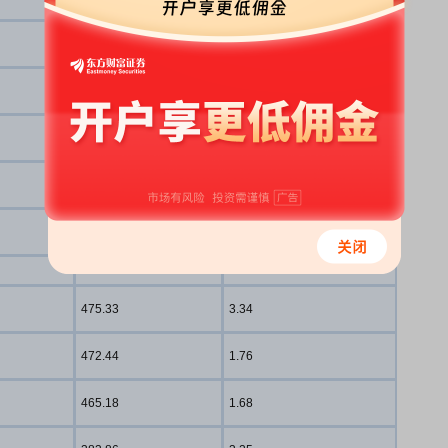
1165.86
9.14
1074.05
5.70
963.00
1.52
962.81
3.38
938.99
5.58
856.07
7.76
494.76
8.88
475.33
3.34
472.44
1.76
465.18
1.68