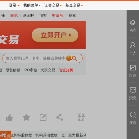
登录
我的菜单
证券交易
基金交易
直播
股吧
基金吧
博客
财富号
搜索
动态
个人
1
榜
限售解禁
IPO审核
大宗交易
估值分析
自选
消息
搜索
重要机构持股数据
机构调研数据一览
主力最新动向
上市公司限售股解禁一览
昨