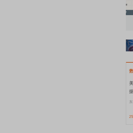
知到特色品种
了解北交所知识 做理性投资者
市
东
2