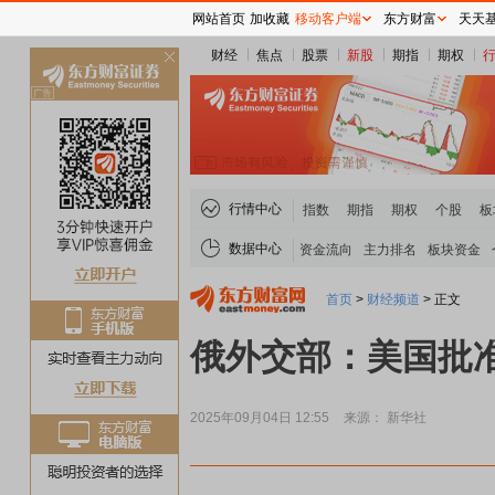
网站首页
加收藏
移动客户端
东方财富
天天
财经
焦点
股票
新股
期指
期权
关
闭
行情中心
指数
期指
期权
个股
板
数据中心
资金流向
主力排名
板块资金
首页
>
财经频道
>
正文
俄外交部：美国批
2025年09月04日 12:55
来源： 新华社