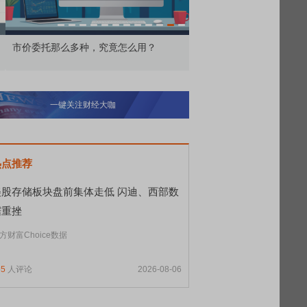
价委托那么多种，究竟怎么用？
北交所顶格打新居然只能
一键关注财经大咖
热点推荐
美股存储板块盘前集体走低 闪迪、西部数
据重挫
方财富Choice数据
55
人评论
2026-08-06