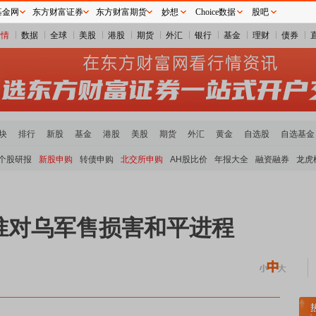
基金网
东方财富证券
东方财富期货
妙想
Choice数据
股吧
行情
数据
全球
美股
港股
期货
外汇
银行
基金
理财
债券
块
排行
新股
基金
港股
美股
期货
外汇
黄金
自选股
自选基金
个股研报
新股申购
转债申购
北交所申购
AH股比价
年报大全
融资融券
龙虎
准对乌军售损害和平进程
煤炭板块领涨
贵金属板块走强
半导体板块活跃
沪深资金流向
A股估值分析全览