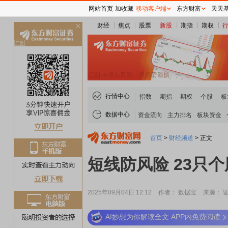
网站首页
加收藏
移动客户端
东方财富
天天
财经
焦点
股票
新股
期指
期权
关
闭
行情中心
指数
期指
期权
个股
板
数据中心
资金流向
主力排名
板块资金
首页
>
财经频道
>
正文
短线防风险 23只
2025年09月04日 12:12
作者： 数据宝
来源： 
AI妙想为你解读全文 APP内免费阅读