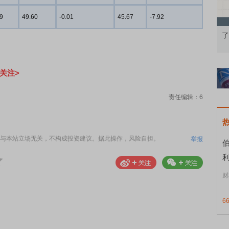
9
49.60
-0.01
45.67
-7.92
债券知识通识：从基础认知到特色品种
了解北交所知识 做
关注>
责任编辑：6
与本站立场无关，不构成投资建议。据此操作，风险自担。
举报
利
财
6