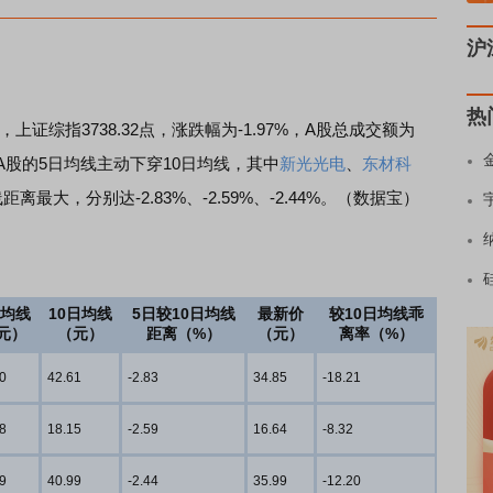
沪
热
证综指3738.32点，涨跌幅为-1.97%，A股总成交额为
3只A股的5日均线主动下穿10日均线，其中
新光光电
、
东材科
离最大，分别达-2.83%、-2.59%、-2.44%。（数据宝）
日均线
10日均线
5日较10日均线
最新价
较10日均线乖
元）
（元）
距离（%）
（元）
离率（%）
0
42.61
-2.83
34.85
-18.21
8
18.15
-2.59
16.64
-8.32
9
40.99
-2.44
35.99
-12.20