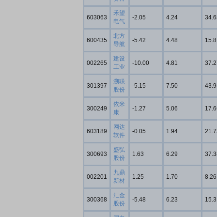
禾望
603063
-2.05
4.24
34.6
电气
北方
600435
-5.42
4.48
15.8
导航
建设
002265
-10.00
4.81
37.2
工业
溯联
301397
-5.15
7.50
43.9
股份
依米
300249
-1.27
5.06
17.6
康
网达
603189
-0.05
1.94
21.7
软件
盛弘
300693
1.63
6.29
37.3
股份
九鼎
002201
1.25
1.70
8.26
新材
汇金
300368
-5.48
6.23
15.3
股份