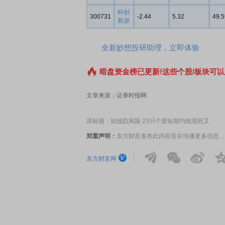
科创
300731
-2.44
5.32
49.5
新源
版 新品发布会
首席连线｜东方财富证券陈果：A股再平衡的
风，将吹向何处
全新妙想投研助理，立即体验
暗盘资金榜已更新!这些个股/板块可以
文章来源：证券时报网
原标题：短线防风险 23只个股短期均线现死叉
郑重声明：
东方财富发布此内容旨在传播更多信息，
东方财富网