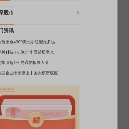
深股市
门资讯
金价重返4300美元后还能走多远
宇树科技IPO倒计时 受益股曝光
纳指涨超1% 光通信板块大涨
硅谷企业悄悄换上中国大模型底座