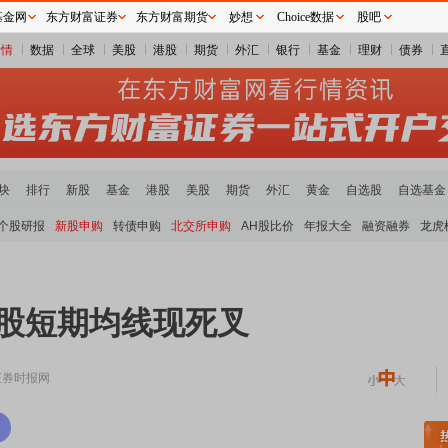
基金网
东方财富证券
东方财富期货
妙想
Choice数据
股吧
行情
数据
全球
美股
港股
期货
外汇
银行
基金
理财
债券
块
排行
新股
基金
港股
美股
期货
外汇
黄金
自选股
自选基金
个股研报
新股申购
转债申购
北交所申购
AH股比价
年报大全
融资融券
龙虎
个股短期均线现死叉
证券时报网
稀土板块领涨
元件板块走强
半导体板块活跃
沪深资金流向
A股估值分析全览