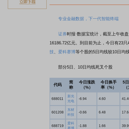
专业金融数据，下一代智能终端
证券
时报·数据宝统计，截至上午收盘，上
16186.72亿元。到目前为止，今日有2
技
、
爱科赛博
等个股的5日均线较10日均线距
部分5日、10日均线死叉个股
简
今日涨跌
今日换手
5
代码
称
（%）
率（%）
（
新光
688011
-6.94
4.60
41.4
光电
东材
601208
-0.66
6.48
17.6
科技
爱科
688719
-1.88
1.66
39.9
赛博