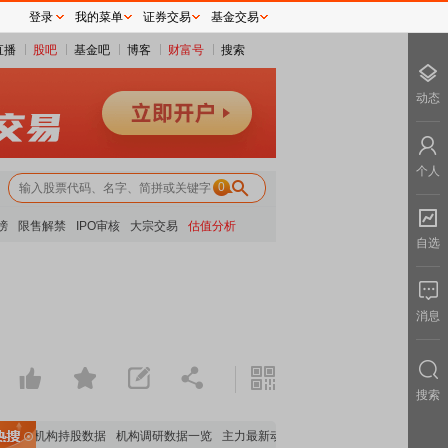
登录
我的菜单
证券交易
基金交易
直播
股吧
基金吧
博客
财富号
搜索
动态
个人
0
榜
限售解禁
IPO审核
大宗交易
估值分析
自选
消息
搜索
重要机构持股数据
机构调研数据一览
主力最新动向
上市公司限售股解禁一览
昨