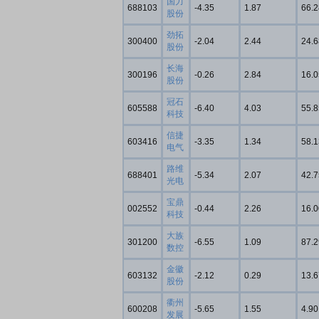
国力
688103
-4.35
1.87
66.2
股份
劲拓
300400
-2.04
2.44
24.6
股份
长海
300196
-0.26
2.84
16.0
股份
冠石
605588
-6.40
4.03
55.8
科技
信捷
603416
-3.35
1.34
58.1
电气
路维
688401
-5.34
2.07
42.7
光电
宝鼎
002552
-0.44
2.26
16.0
科技
大族
301200
-6.55
1.09
87.2
数控
金徽
603132
-2.12
0.29
13.6
股份
衢州
600208
-5.65
1.55
4.90
发展