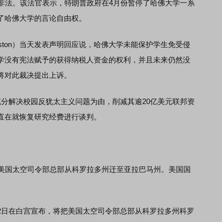
系非法。该法官表示，特朗普政府在4月份暂停了哈佛大学一系
了哈佛大学的言论自由权。
ston）当天发表声明回应说，哈佛大学未能保护学生免受侵
学没有宪法赋予的获得纳税人资金的权利，并且未来仍然没
将对此裁决提出上诉。
解决校园反犹太主义问题为由，削减其逾20亿美元联邦资
直在就恢复研究经费进行谈判。
美国太空司令部总部从科罗拉多州迁至亚拉巴马州。美国国
。
日在白宫宣布，将把美国太空司令部总部从科罗拉多州科罗