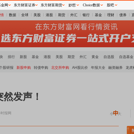
基金网
东方财富证券
东方财富期货
妙想
Choice数据
股吧
行情
数据
全球
美股
港股
期货
外汇
银行
基金
理财
债券
块
排行
新股
基金
港股
美股
期货
外汇
黄金
自选股
自选基金
个股研报
新股申购
转债申购
北交所申购
AH股比价
年报大全
融资融券
龙虎
突然发声！
券时报网
炭板块领涨
贵金属板块走强
半导体板块活跃
沪深资金流向
A股估值分析全览