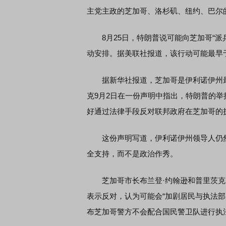
主党主政的芝加哥、洛杉矶、纽约、巴尔的
席连线｜东方财富证券陈果：A股再平衡的
债券知识通识：从基础认
8月25日，特朗普说可能向芝加哥“派兵
，将吹向何处
动安排。据美联社报道，该行动可能最早于
据新华社报道，芝加哥是伊利诺伊州最
克9月2日在一份声明中指出，特朗普的
好通过法律手段反对联邦政府在芝加哥的
这份声明写道，伊利诺伊州领导人仍然
全支持，而不是政治作秀。
芝加哥市长布兰登·约翰逊和普里茨克
表示反对，认为可能会“加剧居民与执法部
布芝加哥警方不会配合国民警卫队进行执