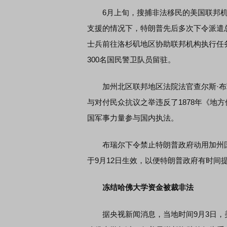
6月上旬，搜捕非法移民的美国联邦机
支援的情况下，特朗普先后多次下令派遣总
士兵前往洛杉矶地区协助联邦机构执行任
300名国民警卫队员留驻。
加州北区联邦地区法院法官查尔斯·布瑞
与对付民众抗议之举违反了1878年《地
国军事力量参与国内执法。
布瑞尔下令禁止特朗普政府动用加州国
于9月12日生效，以便特朗普政府有时间
冻结哈佛大学资金被裁非法
据央视新闻消息，当地时间9月3日，美