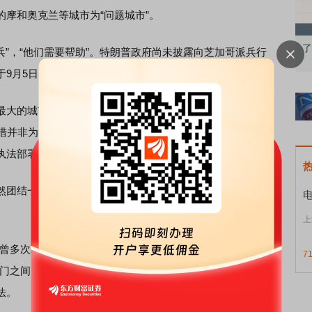
摩和奥克兰等城市为“问题城市”。
知到特色品种
了解北交所知识 做理性投资者
市
”，“他们需要帮助”。特朗普政府尚未披露向芝加哥派兵行
9月5日实施并将持续约30天。
大的城市，也是美国第三大城市。伊利诺伊州州长普里茨
举措并非为了打击犯罪或提升芝加哥安全，伊利诺伊州已准备
执法部署。
团结一致反对联邦政府向芝加哥出兵，呼吁真正的公共安
上
曾多次对特朗普政府派遣国民警卫队前往芝加哥执法的计划
7
门之间的紧张关系”。约翰逊8月30日签署一项行政命令，宣
法。