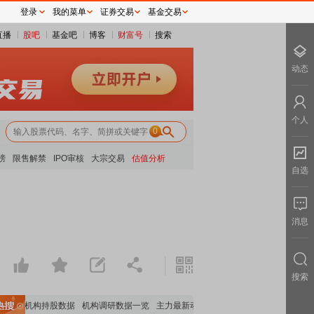
登录
我的菜单
证券交易
基金交易
直播
股吧
基金吧
博客
财富号
搜索
动态
个人
0
榜
限售解禁
IPO审核
大宗交易
估值分析
自选
消息
搜索
重要机构持股数据
机构调研数据一览
主力最新动向
上市公司限售股解禁一览
昨