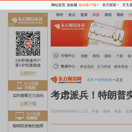
网站首页
加收藏
移动客户端
东方财富
天天
财经
焦点
股票
新股
期指
期权
关
闭
行情中心
指数
期指
期权
个股
板
数据中心
资金流向
主力排名
板块资金
首页
>
财经频道
>
正文
考虑派兵！特朗普
2025年09月04日 11:22
作者： 陈铭
来源： 证
煤