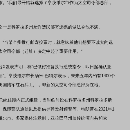
市。“我们最开始就选择了亨茨维尔市作为太空司令部总部，
一是科罗拉多州允许选民邮寄选票的做法令他不满。
“当某个州推行邮寄投票时，就意味着他们想要不诚实的选
太空司令部（迁址）决定中起了重要作用。”
X发表声明，称“已做好准备执行总统指令，即日起确认亚
”。亨茨维尔市长汤米·巴特尔表示，未来五年内约有1400个
美国陆军红石兵工厂，即新的太空司令部总部所在地。
总统任期内正式组建，当时临时设在科罗拉多州科罗拉多斯
保障部队通信以及提供导弹发射预警等。特朗普在2021年1
维尔市。多家媒体注意到，亚拉巴马州属传统倾向共和党