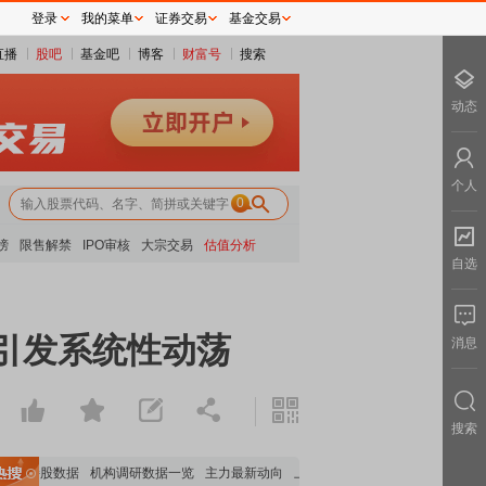
登录
我的菜单
证券交易
基金交易
直播
股吧
基金吧
博客
财富号
搜索
动态
个人
0
榜
限售解禁
IPO审核
大宗交易
估值分析
自选
引发系统性动荡
消息
搜索
构持股数据
机构调研数据一览
主力最新动向
上市公司限售股解禁一览
昨日涨停