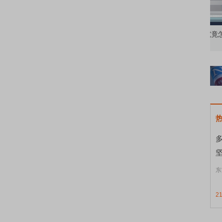
资者
市价委托那么多种，究竟怎么用？
北
东
2