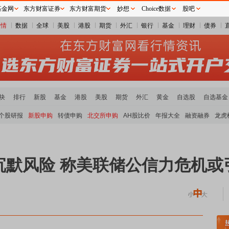
基金网
东方财富证券
东方财富期货
妙想
Choice数据
股吧
行情
数据
全球
美股
港股
期货
外汇
银行
基金
理财
债券
块
排行
新股
基金
港股
美股
期货
外汇
黄金
自选股
自选基金
个股研报
新股申购
转债申购
北交所申购
AH股比价
年报大全
融资融券
龙虎
沉默风险 称美联储公信力危机或
块领涨
小金属板块走强
半导体板块活跃
沪深资金流向
A股估值分析全览
重要机