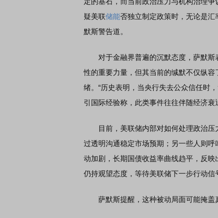
定的基石，而当前政治压力与机构治理争
疑美联
储能
否独立制定政策时，无论是汇
默斯警告道。
对于金融界普遍的沉默态度，萨默斯表
性的重要力量，但其当前的缄默不仅纵容
绪。“历史表明，当央行失去公众信任时
引国际经验称，此类事件往往伴随经济衰
目前，美联储内部对如何处理政治压力
过透明沟通稳定市场预期；另一些人则呼
动加剧，长期国债收益率曲线趋平，反映
仍持观望态度，等待美联储下一步行动信
萨默斯提醒，这种被动局面可能掩盖真