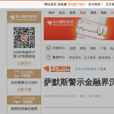
网站首页
加收藏
移动客户端
东方财富
天天
财经
焦点
股票
新股
期指
期权
关
闭
行情中心
指数
期指
期权
个股
板
数据中心
资金流向
主力排名
板块资金
首页
>
财经频道
>
正文
萨默斯警示金融界
2025年09月04日 09:23
来源： 新华财经
贵金属板