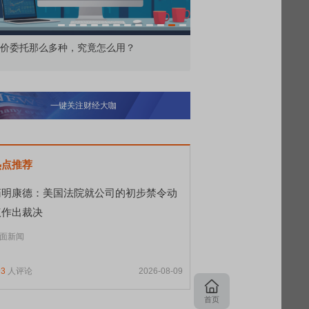
价委托那么多种，究竟怎么用？
北交所顶格打新居然只能
一键关注财经大咖
热点推荐
药明康德：美国法院就公司的初步禁令动
议作出裁决
面新闻
93
人评论
2026-08-09
首页