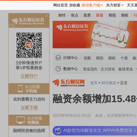
网站首页
加收藏
移动客户端
东方财富
天天
财经
焦点
股票
新股
期指
期权
关
闭
行情中心
指数
期指
期权
个股
板
数据中心
资金流向
主力排名
板块资金
首页
>
财经频道
>
正文
融资余额增加15.
2025年09月04日 09:02
来源： 东方财富研究中心
AI妙想为你解读全文 APP内免费阅读
稀