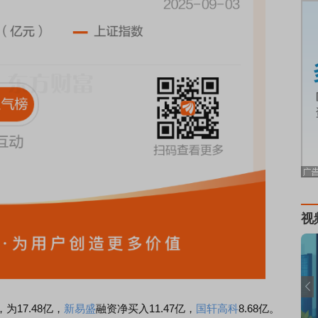
视
17.48亿，
新易盛
融资净买入11.47亿，
国轩高科
8.68亿。