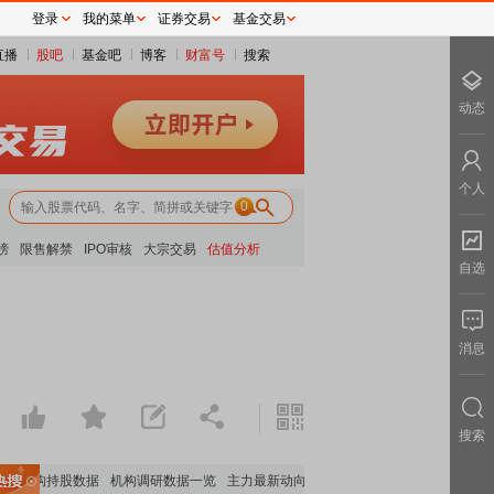
登录
我的菜单
证券交易
基金交易
直播
股吧
基金吧
博客
财富号
搜索
动态
个人
0
榜
限售解禁
IPO审核
大宗交易
估值分析
自选
消息
搜索
机构持股数据
机构调研数据一览
主力最新动向
上市公司限售股解禁一览
昨日涨