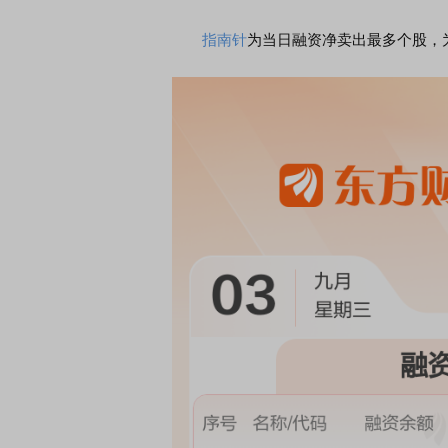
指南针
为当日融资净卖出最多个股，为5
席连线｜东方财富证券陈果：A股再平衡的
债券知识通识：从基础认
，将吹向何处