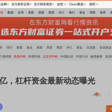
基金网
东方财富证券
东方财富期货
妙想
Choice数据
股吧
行情
数据
全球
美股
港股
期货
外汇
银行
基金
理财
债券
块
排行
新股
基金
港股
美股
期货
外汇
黄金
自选股
自选基金
个股研报
新股申购
转债申购
北交所申购
AH股比价
年报大全
融资融券
龙虎
48亿，杠杆资金最新动态曝光
土板块领涨
元件板块走强
半导体板块活跃
沪深资金流向
A股估值分析全览
重要