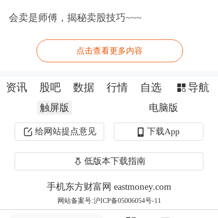
领域的投资热情。
会卖是师傅，揭秘卖股技巧~~~
9月市场展望：
点击查看更多内容
基于当前市场走势和政策环境，A股市
资讯
股吧
数据
行情
自选
导航
场有望在流动性驱动下延续结构性行
触屏版
电脑版
情，关注基本面线索和政策预期。一方
给网站提点意见
下载App
面，2025年中报基本披露完毕，业绩线
索指引下关注结构性配置机会，业绩呈
低版本下载指南
现高景气或向好态势的行业板块值得重
手机东方财富网 eastmoney.com
点关注。同时，10月即将召开二十届四
网站备案号:沪ICP备05006054号-11
中全会，研究制定“十五五”规划，随着