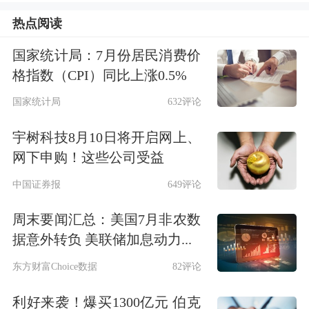
行业中，科技行业排名靠前，其中
通
热点阅读
信
、
电子
、
计算机
上涨幅度分别为
国家统计局：7月份居民消费价
格指数（CPI）同比上涨0.5%
34.41%、24.79%、18.91%,
有色金属
、
国家统计局
632评论
电力设备
、
机械设备
、
汽车
同样涨幅靠
前。从资金动向和市场情绪来看，两融
宇树科技8月10日将开启网上、
网下申购！这些公司受益
余额持续上涨，投资者入市节奏加快，
中国证券报
649评论
成交额放量是显著标志，全A成交额已
连续十三个交易日突破两万亿元。
周末要闻汇总：美国7月非农数
据意外转负 美联储加息动力...
8月聚焦“政策预期、业绩验证、主题发
东方财富Choice数据
82评论
酵”三重交织：
利好来袭！爆买1300亿元 伯克