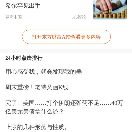
希尔罕见出手
第一，七月政治局会议定调后，市场对
券商中国
315评论
后续的具体政策落地充满期待。8月27
日，《关于深入实施“人工智能+”行动
打开东方财富APP查看更多内容
的意见》的出台首次在国家层面提出AI
与实体经济深度融合的战略框架，推动
24小时点击排行
AI算力、
国产软件
等相关板块。第二，
用心感受我，就会发现我的美
八月是A股中报业绩披露的高峰期。股
周末重磅！老特又画K线
价走势与业绩兑现度高度挂钩，有色金
完了！美国……打个伊朗还弹药不足……40万
属、电力设备等行业受益于业绩支撑。
亿美元美债拿什么还？
第三，主题层面来看，科技板块强者恒
上涨的几种形势与性质。
强，
寒武纪
、
工业富联
带动市场对科技