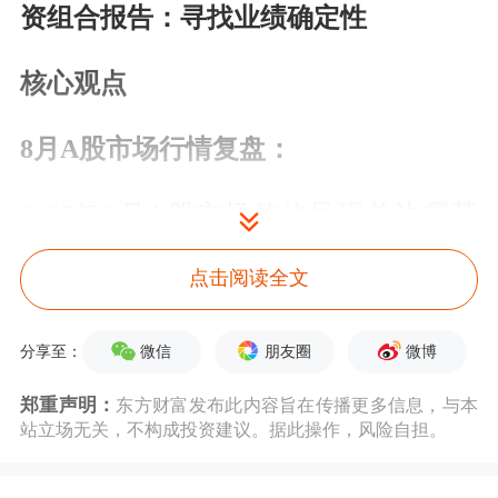
资组合报告：寻找业绩确定性
核心观点
8月A股市场行情复盘：
2025年8月A股市场整体呈现单边震荡
上行态势，主要指数普遍上涨，市场交
点击阅读全文
投活跃。科创50、创业板指均涨超
20%，深证成指、中证1000、全A指
微信
朋友圈
微博
分享至：
数、北证50指数、沪深300指数涨幅超
郑重声明：
东方财富发布此内容旨在传播更多信息，与本
站立场无关，不构成投资建议。据此操作，风险自担。
过10%、上证指数、上证50指数上涨超
过5%。分行业来看，上涨幅度最大的