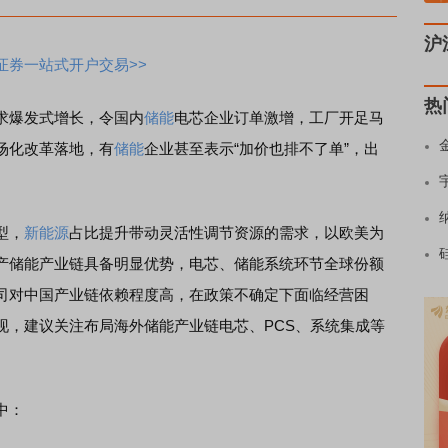
沪
证券一站式开户交易>>
热
求爆发式增长，令国内
储能
电芯企业订单激增，工厂开足马
场化改革落地，有
储能
企业甚至表示“加价也排不了单”，出
型，
新能源
占比提升带动灵活性调节资源的需求，以欧美为
产储能产业链具备明显优势，电芯、储能系统环节全球份额
司对中国产业链依赖程度高，在政策不确定下面临经营困
现，建议关注布局海外储能产业链电芯、PCS、系统集成等
中：