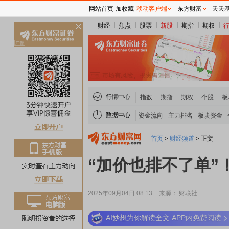
网站首页
加收藏
移动客户端
东方财富
天天
财经
焦点
股票
新股
期指
期权
关
闭
行情中心
指数
期指
期权
个股
板
数据中心
资金流向
主力排名
板块资金
首页
>
财经频道
>
正文
“加价也排不了单”
2025年09月04日 08:13
来源： 财联社
AI妙想为你解读全文 APP内免费阅读