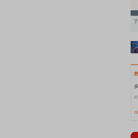
果：A股再平衡的
债券知识通识：从基础认知到特色品种
了
财
2