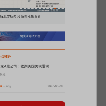
解北交所知识 做理性投资者
市价委托那么多种，究竟
一键关注财经大咖
热点推荐
多家A股公司：收到美国关税退税
联社
66
人评论
2026-08-08