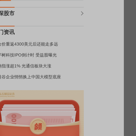
深股市
门资讯
金价重返4300美元后还能走多远
宇树科技IPO倒计时 受益股曝光
纳指涨超1% 光通信板块大涨
硅谷企业悄悄换上中国大模型底座