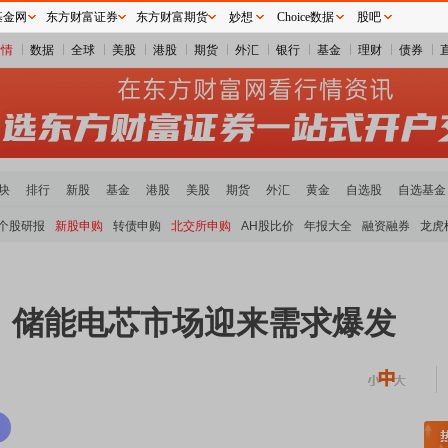
基金网
东方财富证券
东方财富期货
妙想
Choice数据
股吧
行情
数据
全球
美股
港股
期货
外汇
银行
基金
理财
债券
块
排行
新股
基金
港股
美股
期货
外汇
黄金
自选股
自选基金
个股研报
新股申购
转债申购
北交所申购
AH股比价
年报大全
融资融券
龙虎
！储能电芯市场迎来需求爆发
稀土板块领涨
元件板块走强
半导体板块活跃
沪深资金流向
A股估值分析全