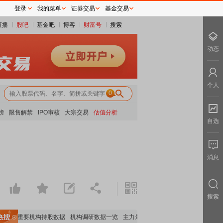
登录
我的菜单
证券交易
基金交易
直播
股吧
基金吧
博客
财富号
搜索
动态
个人
0
榜
限售解禁
IPO审核
大宗交易
估值分析
自选
消息
搜索
览
重要机构持股数据
机构调研数据一览
主力最新动向
上市公司限售股解禁一览