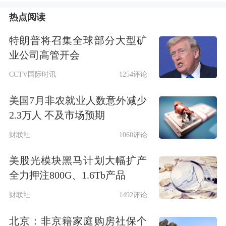
调整成效以及海外业务市场等。
热点阅读
东源投资首席分析师刘祥东在接受《证
特朗普将召集全球部分大型矿
业公司高管开会
券日报》记者采访时表示，北交所深化
CCTV国际时讯
1254评论
改革政策效应持续释放，市场定位日益
美国7月非农就业人数意外减少
清晰，吸引了更多机构投资者的关注。
2.3万人 不及市场预期
随着上市企业数量和质量双提升，市场
财联社
1060评论
集聚了一批具有核心技术和创新能力的
美股光模块黑马计划大幅扩产
优质中小企业，为机构调研提供了丰富
全力押注800G、1.6Tb产品
的标的资源。
财联社
1492评论
在机构调研中，相关公司二季度业绩情
北京：非京籍家庭购房社保个