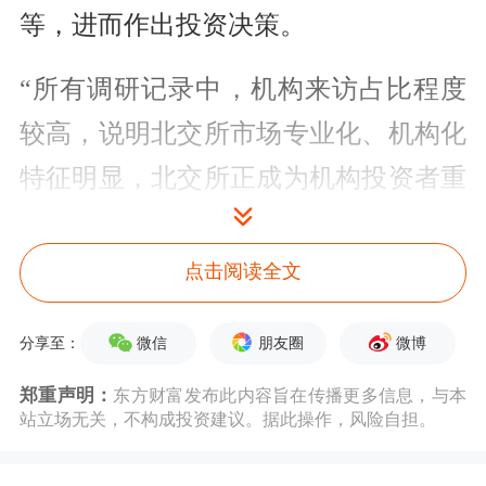
等，进而作出投资决策。
“所有调研记录中，机构来访占比程度
较高，说明北交所市场专业化、机构化
特征明显，北交所正成为机构投资者重
要配置方向。”常春林说。
点击阅读全文
整体来看，消费、高端制造等领域企业
受到调研机构的青睐。例如，
太湖雪
在
微信
朋友圈
微博
分享至：
此期间获得了3次调研。40余家机构对
郑重声明：
东方财富发布此内容旨在传播更多信息，与本
公司展开调研，重点关注国补政策对公
站立场无关，不构成投资建议。据此操作，风险自担。
司销售的推动情况，公司线上渠道战略