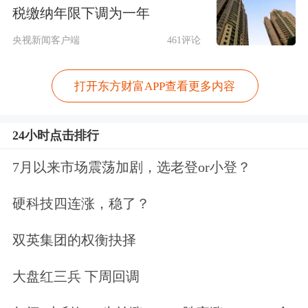
况、未来盈利增长点、行业发展空间等
税缴纳年限下调为一年
情况备受关注。
央视新闻客户端
461评论
例如，
星辰科技
伺服系统聚焦航空航
打开东方财富APP查看更多内容
天、
新能源
、工业控制三大核心赛道，
24小时点击排行
上半年归母净利润同比增长228.42%，
利润水平为上市以来最高。对此，星辰
7月以来市场震荡加剧，选老登or小登？
科技表示，2025年半年度业绩显著提升
硬科技四连涨，稳了？
主要得益于公司在新能源与
军工
两项业
双英集团的权衡抉择
务，以及运营效率的优化。当前的业绩
大盘红三兵 下周回调
增长是建立在主营业务稳健扩张和核心
技术优势不断巩固的基础之上，具有较