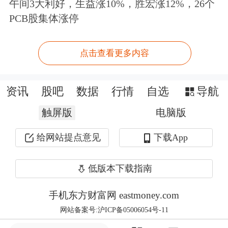
午间3大利好，生益涨10%，胜宏涨12%，26个
PCB股集体涨停
强的可持续性，公司有信心未来经营状
况会持续向好。
点击查看更多内容
在刘祥东看来，半年报披露后，机构需
要通过实地调研甄别真正具有成长潜力
资讯
股吧
数据
行情
自选
导航
的企业，特别是那些在细分领域具备竞
触屏版
电脑版
争优势、盈利模式清晰、未来增长确定
给网站提点意见
下载App
性高的龙头企业。
低版本下载指南
此外，
纳科诺尔
、
同惠电子
、
科隆新材
手机东方财富网 eastmoney.com
等公司均迎来超过60家机构调研，
华密
网站备案号:沪ICP备05006054号-11
新材
、
同力股份
、
基康技术
等企业则被