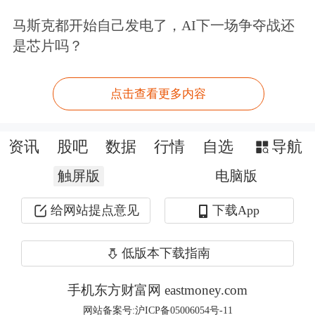
金首饰价格报1056元/克，
周大福
、六
马斯克都开始自己发电了，AI下一场争夺战还
福珠宝等品牌足金首饰价格报1053元/
是芯片吗？
克。
点击查看更多内容
资讯
股吧
数据
行情
自选
导航
触屏版
电脑版
给网站提点意见
下载App
低版本下载指南
手机东方财富网 eastmoney.com
网站备案号:沪ICP备05006054号-11