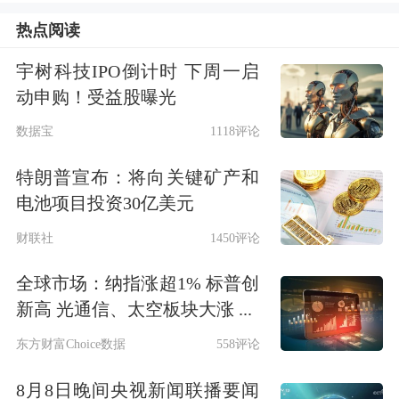
热点阅读
宇树科技IPO倒计时 下周一启
动申购！受益股曝光
数据宝
1118评论
自2025年9月5日（星期五）收盘清算时
特朗普宣布：将向关键矿产和
起，Au（T+D）、mAu（T+D）、
电池项目投资30亿美元
Au（T+N1）、Au（T+N2）、
财联社
1450评论
NYAuTN06、NYAuTN12等合约的保证
全球市场：纳指涨超1% 标普创
新高 光通信、太空板块大涨 ...
金水平从13%调整为14%，下一交易日
东方财富Choice数据
558评论
起涨跌幅度限制从12%调整为13%；
Ag（T+D）合约的保证金水平从16%调
8月8日晚间央视新闻联播要闻