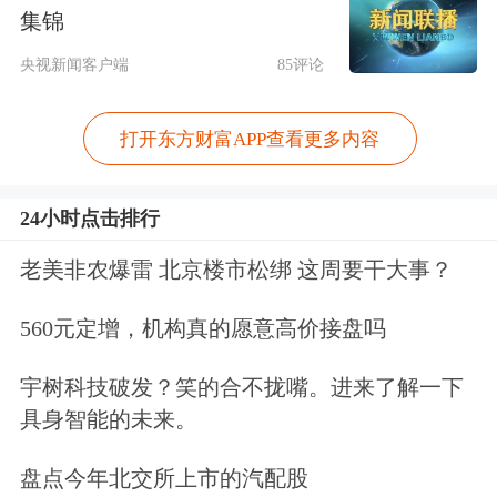
集锦
整为17%，下一交易日起涨跌幅度限制
央视新闻客户端
85评论
从15%调整为16%。
上金所要求各会员增强风险防范意识，
打开东方财富APP查看更多内容
做细做好风险应急预案，提示投资者做
24小时点击排行
好风险防范工作，合理控制仓位，理性
老美非农爆雷 北京楼市松绑 这周要干大事？
投资，确保市场稳定健康运行。
560元定增，机构真的愿意高价接盘吗
金饰价涨破1050元
宇树科技破发？笑的合不拢嘴。进来了解一下
9月3日，国内多家黄金珠宝品牌公布的
具身智能的未来。
境内足金首饰价格继续上涨，
周生生
足
盘点今年北交所上市的汽配股