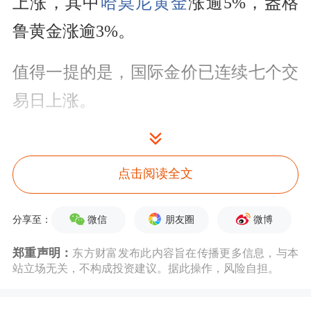
上涨，其中
哈莫尼黄金
涨逾5%，盎格
鲁黄金涨逾3%。
值得一提的是，国际金价已连续七个交
易日上涨。
9月3日下午，上海黄金交易所发布通
知，对黄金延期品种与
白银
延期合约交
点击阅读全文
易保证金水平和涨跌停板比例进行调
微信
朋友圈
微博
分享至：
整。
郑重声明：
东方财富发布此内容旨在传播更多信息，与本
站立场无关，不构成投资建议。据此操作，风险自担。