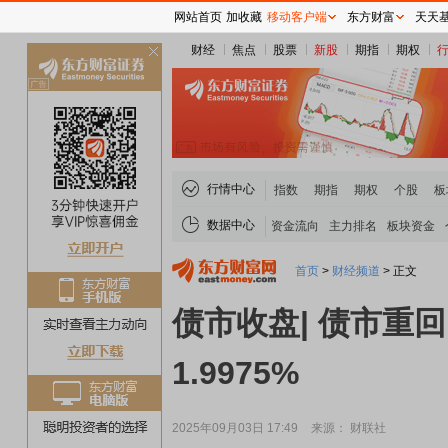
网站首页
加收藏
移动客户端
东方财富
天天
财经
焦点
股票
新股
期指
期权
关
闭
行情中心
指数
期指
期权
个股
板
数据中心
资金流向
主力排名
板块资金
首页
>
财经频道
>
正文
债市收盘| 债市重回
1.9975%
2025年09月03日 17:49
来源： 财联社