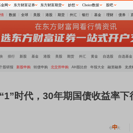
基金网
东方财富证券
东方财富期货
妙想
Choice数据
股吧
行情
数据
全球
美股
港股
期货
外汇
银行
基金
理财
债券
块
排行
新股
基金
港股
美股
期货
外汇
黄金
自选股
自选基金
个股研报
新股申购
转债申购
北交所申购
AH股比价
年报大全
融资融券
龙虎
“1”时代，30年期国债收益率下行2