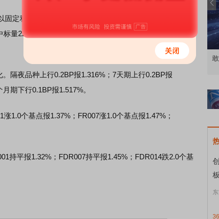
固定利率、数量招标方式开展了2291亿元7天期逆回购操
，中标量2291亿元。当日3799亿元逆回购到期，据此计算，单
北交所顶格打新居然只能中碎股
敢
夜品种上行0.2BP报1.316%；7天期上行0.2BP报
1个月期下行0.1BP报1.517%。
1.0个基点报1.37%；FR007涨1.0个基点报1.47%；
1.32%；FDR007持平报1.45%；FDR014跌2.0个基
创
东
3