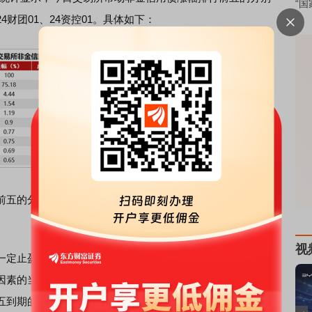
“国
24财团01、24资控01。具体如下：
别是：H1碧地03、24电建K2、25深铁03、23深铁
视
定止盈已在市场预期之中，不过下一阶段风险情绪能否出
因素的当下，走势可能还会受到较多牵制。目前流动性稳定
五到期的1万亿元买断式逆回购。