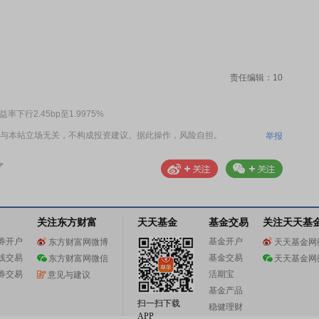
责任编辑：10
下行2.45bp至1.9975%
与本站立场无关，不构成投资建议。据此操作，风险自担。
举报
关注东方财富
天天基金
基金交易
关注天天基
券开户
基金开户
东方财富网微博
天天基金网
线交易
基金交易
东方财富网微信
天天基金网
券交易
活期宝
意见与建议
基金产品
扫一扫下载
稳健理财
APP