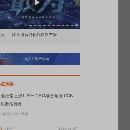
为——比亚迪智能化战略发布会
鸿蒙智行技术焕新发布会
一键关注财经大咖
热点推荐
业板指上涨1.75% CRO概念领涨 PCB
板块掀涨停潮
方财富Choice数据
63
人评论
2026-08-07