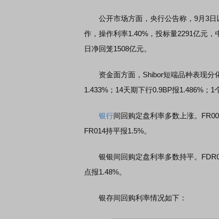
公开市场方面，央行公告称，9月3日以
作，操作利率1.40%，投标量2291亿元
日净回笼1508亿元。
资金面方面，Shibor短端品种表现分化。隔
1.433%；14天期下行0.9BP报1.486%；
银行
间回购定盘利率多数上涨。FR001涨
FR014持平报1.5%。
银银间回购定盘利率多数持平。FDR001持平报
点报1.48%。
银存间回购利率情况如下：