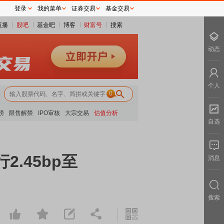
登录
我的菜单
证券交易
基金交易
直播
股吧
基金吧
博客
财富号
搜索
动态
个人
0
榜
限售解禁
IPO审核
大宗交易
估值分析
自选
.45bp至
消息
搜索