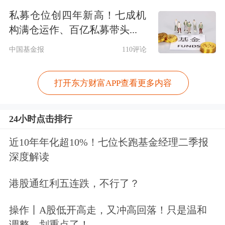
私募仓位创四年新高！七成机
科创50指数样本迎定期调整，跟踪产品
构满仓运作、百亿私募带头...
将被动减持寒武纪？
中国基金报
110评论
具体会怎么调整呢？先来看看指数的计
打开东方财富APP查看更多内容
算公式。
24小时点击排行
近10年年化超10%！七位长跑基金经理二季报
深度解读
港股通红利五连跌，不行了？
操作丨A股低开高走，又冲高回落！只是温和
简单说，单个权重样本不超过10%，前
调整，划重点了！