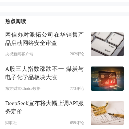
月、9月和12月的第二个星期五的下一
交易日，此次的调整实施日应为9月15
热点阅读
日。根据Wind数据，当前跟踪科创50
网信办对派拓公司在华销售产
的产品规模为1890.30亿元。据此计
品启动网络安全审查
算，不考虑股价涨跌及其他因素，要将
央视新闻客户端
282评论
寒武纪权重降低至10%，相关产品要卖
A股三大指数涨跌不一 煤炭与
出寒武纪的规模约在100亿元。
电子化学品板块大涨
不过，有业内人士指出，对于普通投资
东方财富Choice数据
773评论
者而言，无需过度担忧短期波动，指数
DeepSeek宣布将大幅上调API服
基金的核心价值在于跟踪指数长期收
务定价
益，而非短期调仓带来的局部波动。
财联社
659评论