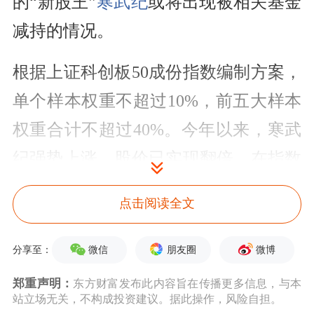
的“新股王”
寒武纪
或将出现被相关基金
减持的情况。
根据上证科创板50成份指数编制方案，
单个样本权重不超过10%，前五大样本
权重合计不超过40%。今年以来，寒武
纪强势上涨，股价已实现翻倍，在指数
的权重也持续上涨。截至9月2日，寒武
点击阅读全文
纪在科创50指数的权重已达到15.42%。
微信
朋友圈
微博
分享至：
由于科创50成份指数的样本每季度调整
一次，样本调整实施时间为每年3月、6
郑重声明：
东方财富发布此内容旨在传播更多信息，与本
站立场无关，不构成投资建议。据此操作，风险自担。