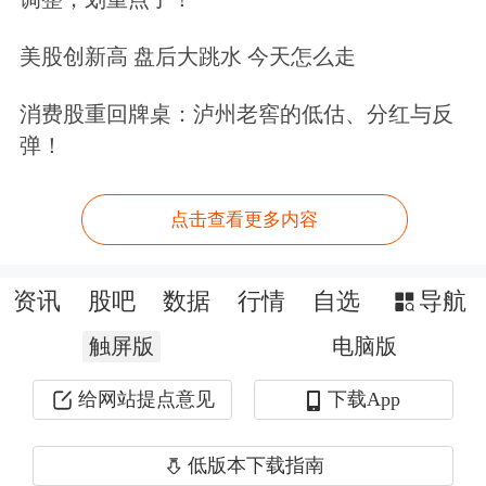
五大样本权重合计不超过40%。而从中
美股创新高 盘后大跳水 今天怎么走
证指数公司公布的最新数据来看，9月2
消费股重回牌桌：泸州老窖的低估、分红与反
日科创50指数的第一大
权重股
寒武纪，
弹！
权重已经达到15.42%，第二大权重股
中
芯国际
也达到10.21%。前五大样本权重
点击查看更多内容
合计已经达到46.23%，也超过了40%的
资讯
股吧
数据
行情
自选
导航
要求。
触屏版
电脑版
给网站提点意见
下载App
低版本下载指南