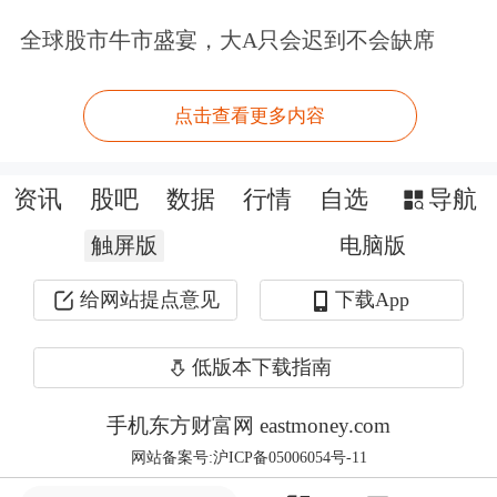
局，与中建材凯盛机器人（上海）有限
全球股市牛市盛宴，大A只会迟到不会缺席
公司、深圳优策管理咨询有限公司分别
签署了《战略意向合作协议》。
点击查看更多内容
其中，与凯盛机器人的合作方面，双方
资讯
股吧
数据
行情
自选
导航
将本着平等互利、优势互补、共同发展
触屏版
电脑版
的原则，充分发挥各自优势，实现资源
给网站提点意见
下载App
的优化配置和高效利用，促进双方的业
务增长和品牌提升。创远信科将根据凯
低版本下载指南
盛机器人需求，向其提供包括但不限于
手机东方财富网 eastmoney.com
电信号测试及软硬件测试解决方案；凯
网站备案号:沪ICP备05006054号-11
盛机器人则根据公司的需要，提供包括