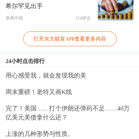
动控制系统装置制造与销售等多个领
希尔罕见出手
域。截至公告披露日，威贸电子与图灵
券商中国
314评论
机器人不存在关联关系。
打开东方财富APP查看更多内容
方正证券
认为，上半年威贸电子继续深
耕智能电动、
智能家居
、工业机器人、
24小时点击排行
数据中心
等项目，多个新领域实现突
用心感受我，就会发现我的美
破，公司持续的技术与产品创新，为长
周末重磅！老特又画K线
期增长带来强动能。
完了！美国……打个伊朗还弹药不足……40万
创远信科“双线”布局
亿美元美债拿什么还？
同日，创远信科公告正推进“双线”布
上涨的几种形势与性质。