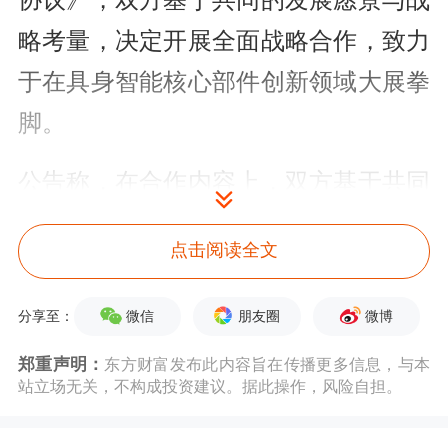
协议》，双方基于共同的发展愿景与战
略考量，决定开展全面战略合作，致力
于在具身智能核心部件创新领域大展拳
脚。
公告称，在合作内容上，双方基于共同
的发展愿景和战略考量决定进行全面战
点击阅读全文
略合作，共同致力于具身智能核心部件
的创新，推进高可靠
电子
线束、高频高
微信
朋友圈
微博
分享至：
速连接器、PEEK基复合材料等关键子
郑重声明：
东方财富发布此内容旨在传播更多信息，与本
系统的专业技术储备与研发成果在具身
站立场无关，不构成投资建议。据此操作，风险自担。
智能机器人中的验证与应用，研发面向