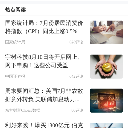
下一代具身智能
人形机器人
平台的超轻
热点阅读
量化核心零部件，并基于具身智能技术
国家统计局：7月份居民消费价
探索制造型企业智能工厂的升级与重
格指数（CPI）同比上涨0.5%
构。威贸电子表示，此次合作有望充分
国家统计局
628评论
发挥双方资源优势，实现优势互补、合
宇树科技8月10日将开启网上、
作共赢，对公司未来发展起到积极作
网下申购！这些公司受益
用。
中国证券报
642评论
周末要闻汇总：美国7月非农数
据介绍，上海图灵智造机器人股份有限
据意外转负 美联储加息动力...
公司成立于2007年9月10日，其经营范
东方财富Choice数据
80评论
围广泛，涵盖工业机器人制造、工业自
利好来袭！爆买1300亿元 伯克