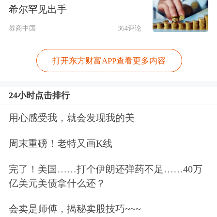
希尔罕见出手
长、总裁任峻，占一席，他22岁时就进
券商中国
364评论
入苏宁工作，在创始人麾下历练多年。
打开东方财富APP查看更多内容
24小时点击排行
用心感受我，就会发现我的美
周末重磅！老特又画K线
阿里系、南京地方国资各占一席。另外
完了！美国……打个伊朗还弹药不足……40万
两位董事里，关成华来自学界，在北京
亿美元美债拿什么还？
师范大学工作；贾红刚为华泰紫金先进
会卖是师傅，揭秘卖股技巧~~~
制造投资部负责人，
华泰证券
也是股东