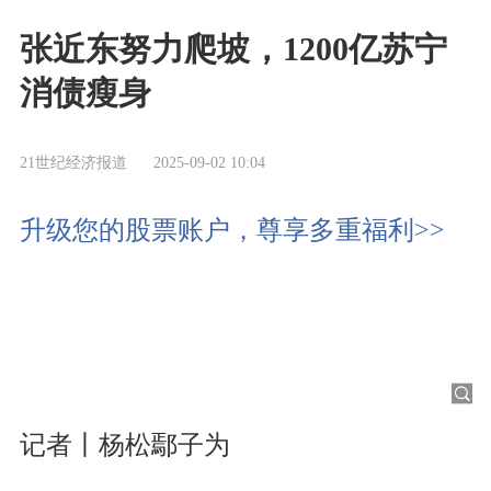
张近东努力爬坡，1200亿苏宁
消债瘦身
21世纪经济报道
2025-09-02 10:04
升级您的股票账户，尊享多重福利>>
记者丨杨松鄢子为