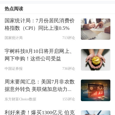
单这三个化债动作，张近东团队就能夯
热点阅读
实报表，增加21亿元的“收益”。总资产
国家统计局：7月份居民消费价
1200亿的苏宁易购，渐有起色。
格指数（CPI）同比上涨0.5%
精简瘦身
国家统计局
713评论
宇树科技8月10日将开启网上、
张近东，对苏宁易购仍有较大影响。他
网下申购！这些公司受益
是公司的第二大股东，担任名誉董事
中国证券报
736评论
长，直接持有17.7%的股份。
周末要闻汇总：美国7月非农数
董事会共有6个非独董席位，苏宁系占
据意外转负 美联储加息动力...
两个位置：
东方财富Choice数据
155评论
利好来袭！爆买1300亿元 伯克
其子张康阳，占有一个席位；现任董事