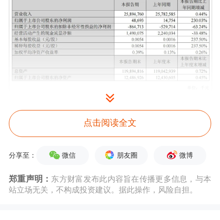
一手抓主业，一手也甩包袱。
点击阅读全文
7月，苏宁清仓四家家乐福
超市
，处置
亏损资产，后在一家神秘企业的帮助
微信
朋友圈
微博
分享至：
下，少了5亿元债务；8月，其与家乐福
郑重声明：
东方财富发布此内容旨在传播更多信息，与本
站立场无关，不构成投资建议。据此操作，风险自担。
方和解，支付2.2亿元，结清陈账。