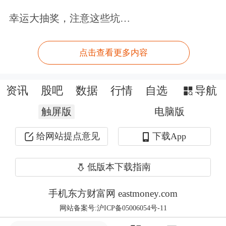
幸运大抽奖，注意这些坑…
方之一。
也就是说，“苏宁系”对董事会的掌控不
点击查看更多内容
弱。
资讯
股吧
数据
行情
自选
导航
隐身幕后，张近东行事低调，久未露
触屏版
电脑版
面。《21CBR》记者检索“苏宁易购蓝
给网站提点意见
下载App
话筒”，过去13个月，他未公开出席过
活动。
低版本下载指南
密集的来客，都由任峻招待。合影中，
手机东方财富网 eastmoney.com
网站备案号:沪ICP备05006054号-11
任站在东道主的C位，张近东未现身。