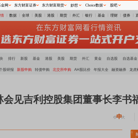
基金网
东方财富证券
东方财富期货
妙想
Choice数据
股吧
行情
数据
全球
美股
港股
期货
外汇
银行
基金
理财
债券
块
排行
新股
基金
港股
美股
期货
外汇
黄金
自选股
自选基金
个股研报
新股申购
转债申购
北交所申购
AH股比价
年报大全
融资融券
龙虎
林会见吉利控股集团董事长李书
煤炭板块领涨
贵金属板块走强
半导体板块活跃
沪深资金流向
A股估值分析全览