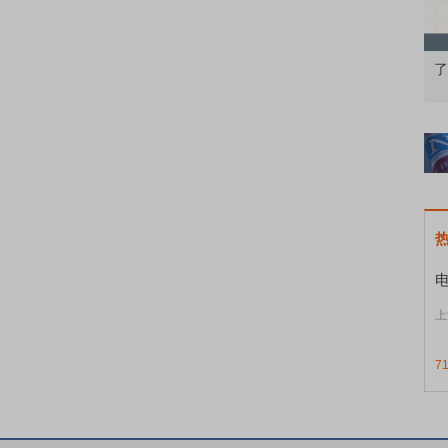
础认知到特色品种
了解北交所知识 做理性投资者
上
7