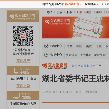
网站首页
加收藏
移动客户端
东方财富
天天
财经
焦点
股票
新股
期指
期权
关
闭
行情中心
指数
期指
期权
个股
板
数据中心
资金流向
主力排名
板块资金
首页
>
财经频道
>
正文
湖北省委书记王忠
2025年09月01日 21:46
来源： 界面新闻