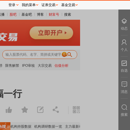
登录
我的菜单
证券交易
基金交易
直播
股吧
基金吧
博客
财富号
搜索
动态
个人
0
榜
限售解禁
IPO审核
大宗交易
估值分析
自选
福一行
消息
搜索
重要机构持股数据
机构调研数据一览
主力最新动向
上市公司限售股解禁一览
昨