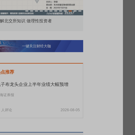
市价委托那么多种，究竟怎么用？
北交所顶格打新居
一键关注财经大咖
热点推荐
电子布龙头企业上半年业绩大幅预增
海证券报
1
人评论
2026-08-05