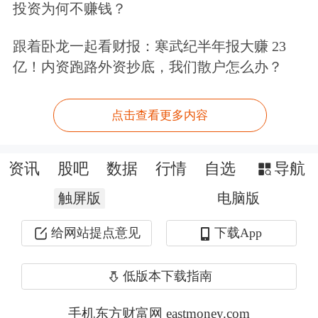
投资为何不赚钱？
跟着卧龙一起看财报：寒武纪半年报大赚 23
资料显示，公司公司所处行业为光伏及
亿！内资跑路外资抄底，我们散户怎么办？
半导体
制造行业。
点击查看更多内容
资讯
股吧
数据
行情
自选
导航
触屏版
电脑版
给网站提点意见
下载App
低版本下载指南
手机东方财富网 eastmoney.com