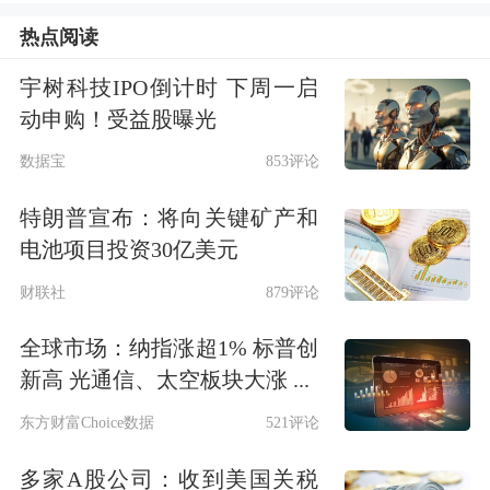
以8月27日收盘价计算，连城数控目前
热点阅读
市盈率（TTM）约为54.86倍，市净率
宇树科技IPO倒计时 下周一启
（LF）约1.61倍，市销率（TTM）约
动申购！受益股曝光
1.61倍。
数据宝
853评论
特朗普宣布：将向关键矿产和
电池项目投资30亿美元
财联社
879评论
全球市场：纳指涨超1% 标普创
新高 光通信、太空板块大涨 ...
东方财富Choice数据
521评论
多家A股公司：收到美国关税