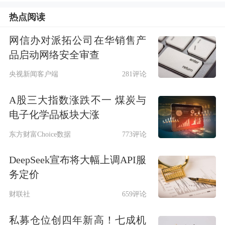
地区的城商行薪酬水平在行业内依然相
热点阅读
对领先；国有大行员工人数较多、网点
网信办对派拓公司在华销售产
分布广，下沉网点更多，平均薪酬相对
品启动网络安全审查
低一些。
央视新闻客户端
281评论
招商银行上半年人均月薪为5.05万元，
A股三大指数涨跌不一 煤炭与
电子化学品板块大涨
南京银行为4.82万元，宁波银行、兴业
东方财富Choice数据
773评论
银行、北京银行比较接近，分别为4.54
万元、4.54万元、4.52万元。
中信银
DeepSeek宣布将大幅上调API服
务定价
行
、
浙商银行
、
江苏银行
、
上海银行
、
财联社
659评论
成都银行
、
平安银行
上半年人均月薪也
都超过4万元。
私募仓位创四年新高！七成机