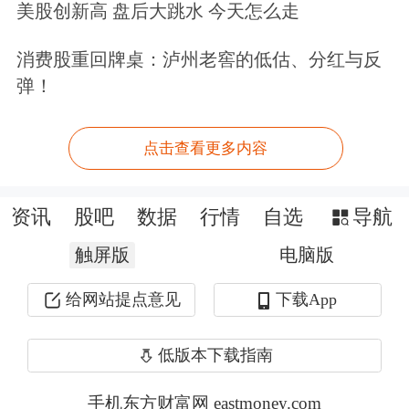
六大国有银行中，
中国银行
上半年人均
美股创新高 盘后大跳水 今天怎么走
月薪为2.82万元，
交通银行
为2.75万
消费股重回牌桌：泸州老窖的低估、分红与反
元，
工商银行
、
建设银行
分别为2.63万
弹！
元、2.62万元，
农业银行
、
邮储银行
分
点击查看更多内容
别为2.52万元和2.49万元。
资讯
股吧
数据
行情
自选
导航
触屏版
电脑版
给网站提点意见
下载App
低版本下载指南
本文根据Wind终端数据，以合并报表
手机东方财富网 eastmoney.com