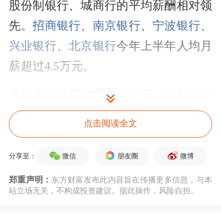
股份制银行、城商行的平均薪酬相对领
先。
招商银行
、
南京银行
、
宁波银行
、
兴业银行
、
北京银行
今年上半年人均月
薪超过4.5万元。
今年上半年平均涨薪1300元，去年上半
年平均降薪超5000元
点击阅读全文
总体而言，260万银行人今年上半年的
微信
朋友圈
微博
分享至：
平均薪酬为18.1万元，平均月薪为3.02
郑重声明：
东方财富发布此内容旨在传播更多信息，与本
万元，较去年上半年涨薪约1300元，平
站立场无关，不构成投资建议。据此操作，风险自担。
均月薪上涨214元。股份制银行和东部