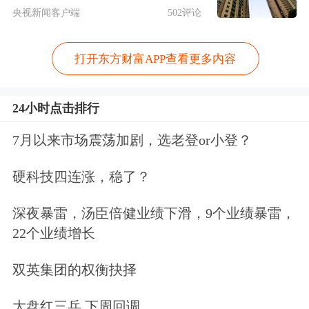
获调研公司中市值居前的有天工股份、
央视新闻客户端
502评论
同力股份、纳科诺尔等。（数据宝）
打开东方财富APP查看更多内容
近一个月机构调研股一览
24小时点击排行
左右拖动表格，可查看剩余表格内容
7月以来市场震荡加剧，选老登or小登？
代码
简称
机构家数
调研次数
最新收盘价（元）
832522
纳科诺尔
114
1
59.68
硬科技四连涨，稳了？
920098
科隆新材
67
2
34.31
深夜暴雷，汤臣倍健业绩下滑，9个业绩暴雷，
833509
同惠电子
65
1
29.13
22个业绩增长
837242
建邦科技
62
1
38.59
双英集团的权衡抉择
834599
同力股份
55
2
22.23
836247
华密新材
55
1
32.52
大盘红三兵 下周回调