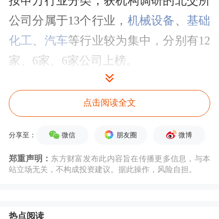
按申万行业分类，获机构调研的北交所
公司分属于13个行业，
机械设备
、
基础
化工
、
汽车
等行业较为集中，分别有12
家、6家、6家公司上榜。
机构调研次数来看，
太湖雪
机构调研最
点击阅读全文
为密集，共获机构3次调研。科隆新
材、
同力股份
、
明阳科技
等机构调研也
微信
朋友圈
微博
分享至：
较为密集，均被机构调研2次。
郑重声明：
东方财富发布此内容旨在传播更多信息，与本
站立场无关，不构成投资建议。据此操作，风险自担。
市场表现方面，获机构调研的北交所公
司近一个月平均上涨5.94%。其间股价
热点阅读
上涨的有27只，涨幅居前的有
海能技