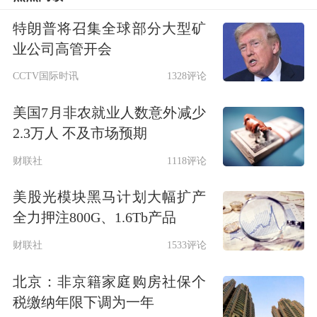
术
、
华密新材
、
卓兆点胶
等，分别上涨
特朗普将召集全球部分大型矿
业公司高管开会
57.83%、51.05%、37.88%；从换手率
CCTV国际时讯
1328评论
来看，获调研的北交所公司中，近一个
美国7月非农就业人数意外减少
月日均换手率平均值为6.51%，日均换
2.3万人 不及市场预期
手率居前的有
恒立钻具
、华密新材、
天
财联社
1118评论
工股份
等，日均换手率分别为17.65%、
美股光模块黑马计划大幅扩产
12.16%、11.76%。
全力押注800G、1.6Tb产品
截至8月29日收盘，北交所全部公司总
财联社
1533评论
市值均值为33.14亿元，近一个月获调
北京：非京籍家庭购房社保个
研的公司总市值平均值为37.32亿元，
税缴纳年限下调为一年