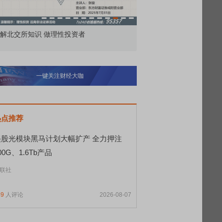
市价委托那么多种，究竟怎么用？
北交所顶格打新居然
一键关注财经大咖
热点推荐
美股光模块黑马计划大幅扩产 全力押注
00G、1.6Tb产品
联社
49
人评论
2026-08-07