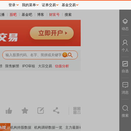
登录
我的菜单
证券交易
基金交易
直播
股吧
基金吧
博客
财富号
搜索
动态
个人
0
榜
限售解禁
IPO审核
大宗交易
估值分析
自选
消息
搜索
重要机构持股数据
机构调研数据一览
主力最新动向
上市公司限售股解禁一览
昨