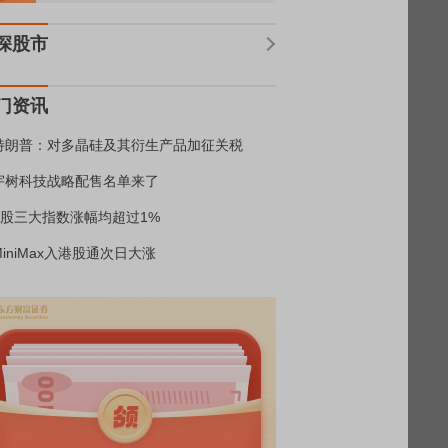
深股市
门资讯
特朗普：对多晶硅及其衍生产品加征关税
宇树科技战略配售名单来了
A股三大指数涨幅均超过1%
MiniMax入港股通次日大涨