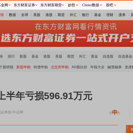
基金网
东方财富证券
东方财富期货
妙想
Choice数据
股吧
行情
数据
全球
美股
港股
期货
外汇
银行
基金
理财
债券
块
排行
新股
基金
港股
美股
期货
外汇
黄金
自选股
自选基金
个股研报
新股申购
转债申购
北交所申购
AH股比价
年报大全
融资融券
龙虎
上半年亏损596.91万元
国证券报·中证网
稀土板块领涨
元件板块走强
半导体板块活跃
沪深资金流向
A股估值分析全览