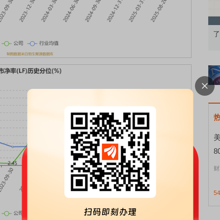
认知到特色品种
了解北交所知识 做理性投资者
8
财
5