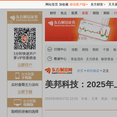
网站首页
加收藏
移动客户端
东方财富
天天
财经
焦点
股票
新股
期指
期权
关
闭
行情中心
指数
期指
期权
个股
板
数据中心
资金流向
主力排名
板块资金
首页
>
财经频道
>
正文
美邦科技：2025年
2025年08月27日 22:03
作者： 王博
来源： 中