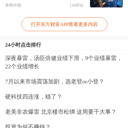
券商中国
134评论
日，万通液压规模达1.5亿元的可转债
发行预案恢复注册程序。
打开东方财富APP查看更多内容
“应该是补充相关数据的因素，此前万
24小时点击排行
通液压曾公告可转债发行中止注
深夜暴雷，汤臣倍健业绩下滑，9个业绩暴雷，
册。”一位投行人士对上海证券报记者
22个业绩增长
表示。
7月以来市场震荡加剧，选老登or小登？
万通液压是北交所绩优公司，主要从事
硬科技四连涨，稳了？
液压产品的研发、设计、生产和销售。
老美非农爆雷 北京楼市松绑 这周要干大事？
今年上半年，万通液压实现营业收入
3.44亿元，同比增长13.12%；实现归属
投资为何不赚钱？