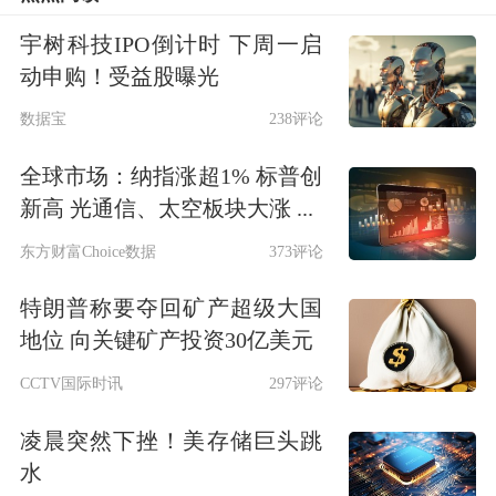
券为例，其申购了5000万元，最终获配
宇树科技IPO倒计时 下周一启
金额696万元。
动申购！受益股曝光
数据宝
238评论
此次可转债的票面利率采用竞价方式确
定。最终，优机股份可转债发行采取了
全球市场：纳指涨超1% 标普创
新高 光通信、太空板块大涨 ...
阶梯式票面利率，即第一年票面利率通
东方财富Choice数据
373评论
过竞价方式确定为0.20%，第二年至第
六年的票面利率分别在前一年票面利率
特朗普称要夺回矿产超级大国
地位 向关键矿产投资30亿美元
的基础上固定增加0.30%。
CCTV国际时讯
297评论
万通液压即将接棒发行
凌晨突然下挫！美存储巨头跳
水
在优机股份发行尘埃落定后，8月22