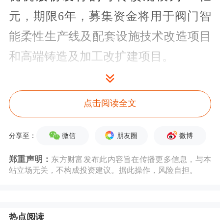
元，期限6年，募集资金将用于阀门智
能柔性生产线及配套设施技术改造项目
和高端铸造及加工改扩建项目。
优机股份此前公告了公司可转债发行情
点击阅读全文
况，24家机构与个人成功获配，获配率
为13.92%。其中，诺德基金、华鑫国际
微信
朋友圈
微博
分享至：
信托、
浙商证券
、
首创证券
、四川资本
郑重声明：
东方财富发布此内容旨在传播更多信息，与本
市场纾困发展证券投资基金合伙企业
站立场无关，不构成投资建议。据此操作，风险自担。
（有限合伙）等机构投资者参与认购。
两家券商均以自有资金参与。以浙商证
热点阅读