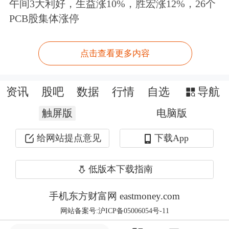
午间3大利好，生益涨10%，胜宏涨12%，26个
871970
大禹生物
100.18
-27.12
0
PCB股集体涨停
836892
广咨国际
786.17
-27.08
0
301418
协昌科技
6391.21
-25.93
5
点击查看更多内容
871245
威博液压
1112.31
-25.06
0
301120
新特电气
15460.80
-23.76
4
资讯
股吧
数据
行情
自选
导航
835508
殷图网联
378.63
-23.67
0
触屏版
电脑版
688293
奥浦迈
7909.44
-22.49
1
给网站提点意见
下载App
603225
新凤鸣
14846.25
-22.16
0
430478
峆一药业
1629.02
-21.98
1
低版本下载指南
837046
亿能电力
530.40
-21.05
0
手机东方财富网 eastmoney.com
837174
宏裕包材
228.34
-21.00
0
网站备案号:沪ICP备05006054号-11
002689
远大智能
7153.33
-20.49
1