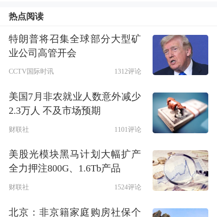
920037
广信科技
6408.71
33.38
2
热点阅读
301193
家联科技
4546.91
32.71
1
特朗普将召集全球部分大型矿
688183
生益电子
80989.35
31.95
1
业公司高管开会
688458
美芯晟
17996.23
31.61
4
CCTV国际时讯
1312评论
688351
微电生理
14929.54
30.94
4
美国7月非农就业人数意外减少
688085
三友医疗
14226.51
30.56
2
2.3万人 不及市场预期
834058
华洋赛车
565.23
29.96
0
财联社
1101评论
688019
安集科技
60273.03
27.25
2
688385
复旦微电
64365.45
26.99
2
美股光模块黑马计划大幅扩产
全力押注800G、1.6Tb产品
002272
川润股份
46029.33
26.57
6
财联社
1524评论
603777
来伊份
10676.75
25.98
2
920007
酉立智能
636.44
25.69
0
北京：非京籍家庭购房社保个