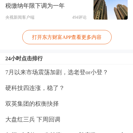
600637
东方明珠
107346.77
25.44
3
税缴纳年限下调为一年
603918
金桥信息
18388.01
25.13
2
央视新闻客户端
494评论
873167
新赣江
1279.49
25.05
1
打开东方财富APP查看更多内容
002109
兴化股份
16706.99
24.82
3
688602
康鹏科技
11514.52
24.65
4
24小时点击排行
A股融资余额环比下降前30股一览
7月以来市场震荡加剧，选老登or小登？
左右拖动表格，可查看剩余表格内容
硬科技四连涨，稳了？
证券代码
证券简称
融资余额（万元）
环比降幅（%）
832145
恒合股份
28.47
-45.10
0
双英集团的权衡抉择
838924
广脉科技
2389.98
-37.85
1
大盘红三兵 下周回调
839371
欧福蛋业
786.60
-31.09
0