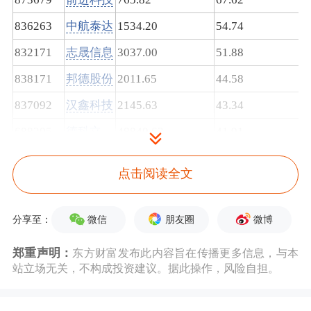
836263
中航泰达
1534.20
54.74
0
832171
志晟信息
3037.00
51.88
1
838171
邦德股份
2011.65
44.58
1
837092
汉鑫科技
2145.63
43.34
1
688205
德科立
48840.63
41.91
3
301061
匠心家居
4991.21
41.84
0
点击阅读全文
300454
深信服
72251.14
39.21
2
688037
芯源微
40693.74
39.18
1
微信
朋友圈
微博
分享至：
688708
佳驰科技
16831.49
35.57
5
郑重声明：
东方财富发布此内容旨在传播更多信息，与本
834599
同力股份
13233.02
33.97
1
站立场无关，不构成投资建议。据此操作，风险自担。
688303
大全能源
81349.02
33.83
1