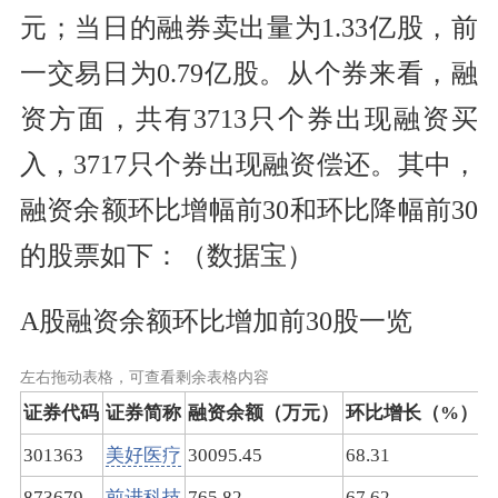
元；当日的融券卖出量为1.33亿股，前
一交易日为0.79亿股。从个券来看，融
资方面，共有3713只个券出现融资买
入，3717只个券出现融资偿还。其中，
融资余额环比增幅前30和环比降幅前30
的股票如下：（数据宝）
A股融资余额环比增加前30股一览
左右拖动表格，可查看剩余表格内容
证券代码
证券简称
融资余额（万元）
环比增长（%）
301363
美好医疗
30095.45
68.31
7
873679
前进科技
765.82
67.62
1