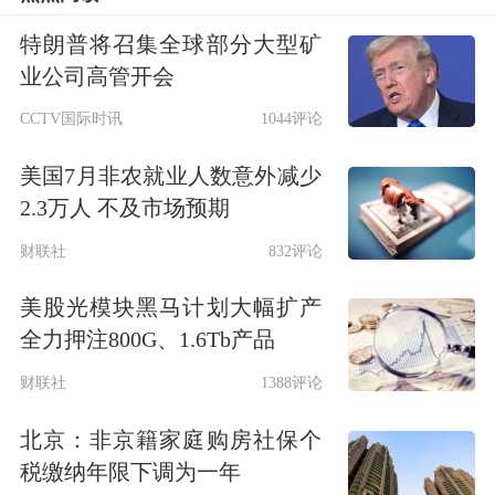
计净流入79.33亿元，其中，主力资金
特朗普将召集全球部分大型矿
净流入的有65只，净流入资金居前的有
业公司高管开会
海光信息、
江淮汽车
、
和而泰
等，净流
CCTV国际时讯
1044评论
入资金分别为14.60亿元、6.23亿元、
美国7月非农就业人数意外减少
5.75亿元；主力资金净流出的有13只，
2.3万人 不及市场预期
净流出资金较多的有
农业银行
、北方华
财联社
832评论
创、
华懋科技
等，净流出资金分别为
美股光模块黑马计划大幅扩产
1.64亿元、1.37亿元、5024.73万元。
全力押注800G、1.6Tb产品
财联社
1388评论
市值方面，创新高股平均A股总市值
北京：非京籍家庭购房社保个
804.89亿元，平均流通市值742.20亿
税缴纳年限下调为一年