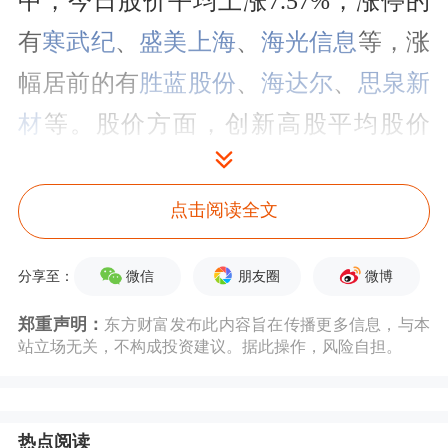
中，今日股价平均上涨7.57%，涨停的
有
寒武纪
、
盛美上海
、
海光信息
等，涨
幅居前的有
胜蓝股份
、
海达尔
、
思泉新
材
等。股价方面，创新高股平均股价
91.97元，其中，股价超百元的有17
只，50元~100元的有24只，收盘股价最
点击阅读全文
高的是寒武纪，今日收盘价为1243.20
微信
朋友圈
微博
分享至：
元，上涨20.00%，其次是
茂莱光学
、
北
郑重声明：
东方财富发布此内容旨在传播更多信息，与本
方华创
，收盘价分别为438.00元、
站立场无关，不构成投资建议。据此操作，风险自担。
383.40元。
资金流向上，今日创新高股主力资金合
热点阅读