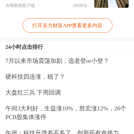
元，A股总市值较高的有农业银行、寒
央视新闻客户端
260评论
武纪、海光信息等，分别为23304.83亿
元、5200.93亿元、4324.66亿元，较低
打开东方财富APP查看更多内容
的有
前进科技
、
宏裕包材
等，A股总市
24小时点击排行
值为14.52亿元、16.29亿元。流通市值
7月以来市场震荡加剧，选老登or小登？
较高的有农业银行、寒武纪、海光信息
等，最新流通市值分别为23304.83亿
硬科技四连涨，稳了？
元、5200.93亿元、4324.66亿元。
大盘红三兵 下周回调
创新高的能力是衡量股价强弱的指标之
午间3大利好，生益涨10%，胜宏涨12%，26个
一，今日收盘创历史新高个股中，有些
PCB股集体涨停
个股股价呈不断突破新高的走势，从近
午评：科技反弹差不多了，创新药有色接力