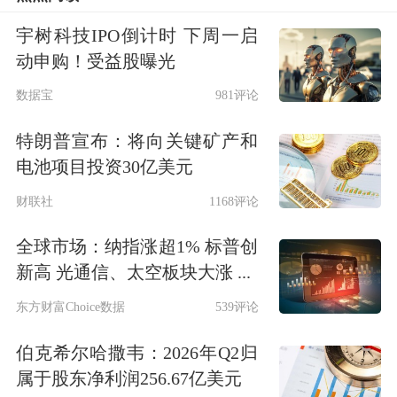
空头主力增仓1484手，净空持仓增至
宇树科技IPO倒计时 下周一启
51768手。
动申购！受益股曝光
数据宝
981评论
具体席位方面，IF多数席位持仓较前一
特朗普宣布：将向关键矿产和
交易日有所下降。多头方面，国泰君安
电池项目投资30亿美元
席位多头减仓3508手，净多持仓降至
财联社
1168评论
14354手；银河
期货
席位多头减仓111
全球市场：纳指涨超1% 标普创
手，净多持仓降至2324手；东海期货席
新高 光通信、太空板块大涨 ...
位多头减仓122手，净多持仓降至2011
东方财富Choice数据
539评论
手；光大期货席位多头增仓298手，净
伯克希尔哈撒韦：2026年Q2归
多持仓升至2244手。空头方面，海通期
属于股东净利润256.67亿美元