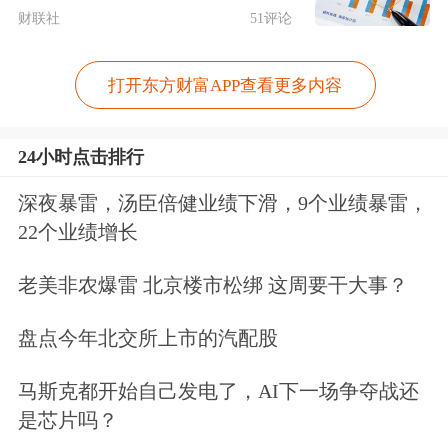
货席位空头减仓1043手，净空持仓降至
财联社
51评论
1695手；国信期货席位空头减仓709
打开东方财富APP查看更多内容
手，净空持仓降至1251手；中金期货席
位空头减仓479手，净空持仓降至4314
24小时点击排行
手；华泰期货席位空头增仓461手，净
深夜暴雷，汤臣倍健业绩下滑，9个业绩暴雷，
空持仓升至8836手。
22个业绩增长
总体来看，周四期指总持仓显著下滑，
老美非农爆雷 北京楼市松绑 这周要干大事？
但各品种主力持仓各有增减。期指前期
盘点今年北交所上市的汽配股
累积较大涨幅，短线涨势或继续放缓。
马斯克都开始自己发电了，AI下一场争夺战还
升级您的股票账户，尊享多重福利>>
是芯片吗？