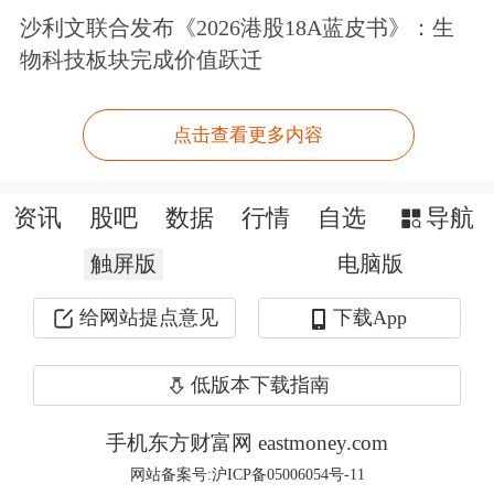
文章来源：期货日报
沙利文联合发布《2026港股18A蓝皮书》：生
作者：赵晶
物科技板块完成价值跃迁
原标题：期指总持仓下滑
点击查看更多内容
资讯
股吧
数据
行情
自选
导航
触屏版
电脑版
给网站提点意见
下载App
低版本下载指南
手机东方财富网 eastmoney.com
网站备案号:沪ICP备05006054号-11