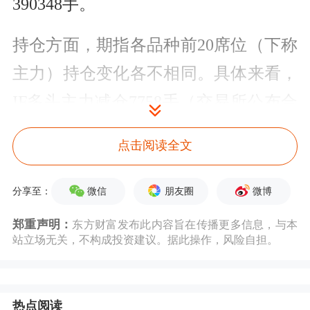
390348手。
持仓方面，期指各品种前20席位（下称
主力）持仓变化各不相同。具体来看，
IF多头主力减仓7758手（交易所公布合
约8月21日与8月20日主力持仓总和的差
点击阅读全文
值，下同），空头主力减仓8316手，净
空持仓降至26807手；IH多头主力减仓
微信
朋友圈
微博
分享至：
2210手，空头主力减仓3820手，净空持
郑重声明：
东方财富发布此内容旨在传播更多信息，与本
站立场无关，不构成投资建议。据此操作，风险自担。
仓降至16320手；IC多头主力减仓129
手，空头主力减仓427手，净空持仓降
至15035手；IM多头主力增仓1347手，
热点阅读