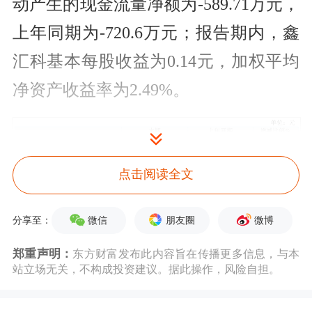
动产生的现金流量净额为-589.71万元，
上年同期为-720.6万元；报告期内，鑫
汇科基本每股收益为0.14元，加权平均
净资产收益率为2.49%。
点击阅读全文
微信
朋友圈
微博
分享至：
以8月21日收盘价计算，鑫汇科目前市
郑重声明：
东方财富发布此内容旨在传播更多信息，与本
盈率（TTM）约为98.57倍，市净率
站立场无关，不构成投资建议。据此操作，风险自担。
（LF）约5.77倍，市销率（TTM）约