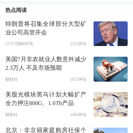
2.67倍。
热点阅读
特朗普将召集全球部分大型矿
业公司高管开会
CCTV国际时讯
1252评论
美国7月非农就业人数意外减少
2.3万人 不及市场预期
财联社
1057评论
美股光模块黑马计划大幅扩产
全力押注800G、1.6Tb产品
财联社
1493评论
北京：非京籍家庭购房社保个