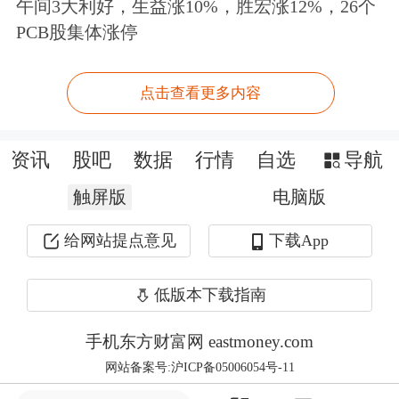
午间3大利好，生益涨10%，胜宏涨12%，26个
术应用产品的研发、生产和销售，以及
PCB股集体涨停
家用电器
领域的
半导体
元件
分销。
点击查看更多内容
资讯
股吧
数据
行情
自选
导航
触屏版
电脑版
给网站提点意见
下载App
低版本下载指南
手机东方财富网 eastmoney.com
网站备案号:沪ICP备05006054号-11