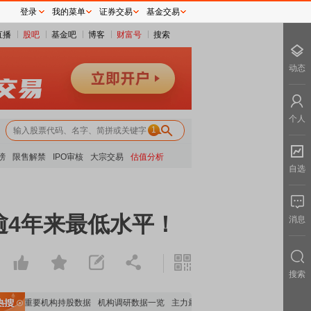
登录
我的菜单
证券交易
基金交易
直播
股吧
基金吧
博客
财富号
搜索
动态
个人
1
榜
限售解禁
IPO审核
大宗交易
估值分析
自选
逾4年来最低水平！
消息
搜索
全览
重要机构持股数据
机构调研数据一览
主力最新动向
上市公司限售股解禁一览