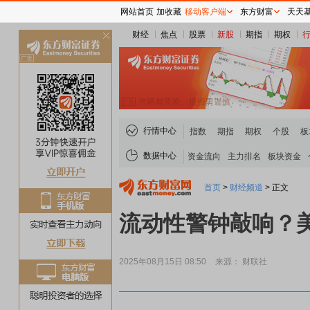
网站首页
加收藏
移动客户端
东方财富
天天
财经
焦点
股票
新股
期指
期权
关
闭
行情中心
指数
期指
期权
个股
板
数据中心
资金流向
主力排名
板块资金
首页
>
财经频道
>
正文
流动性警钟敲响？
2025年08月15日 08:50
来源： 财联社