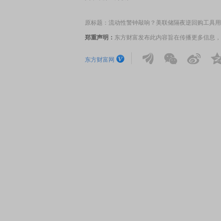
原标题：流动性警钟敲响？美联储隔夜逆回购工具用
席连线｜东方财富证券陈果：A股再平衡的
债券知识通识：从基础认
郑重声明：
东方财富发布此内容旨在传播更多信息，
，将吹向何处
东方财富网