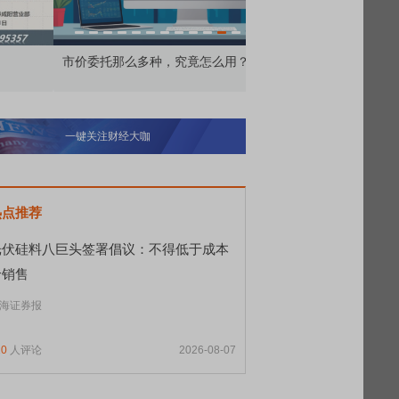
价委托那么多种，究竟怎么用？
北交所顶格打新居然只能
一键关注财经大咖
热点推荐
光伏硅料八巨头签署倡议：不得低于成本
价销售
海证券报
10
人评论
2026-08-07