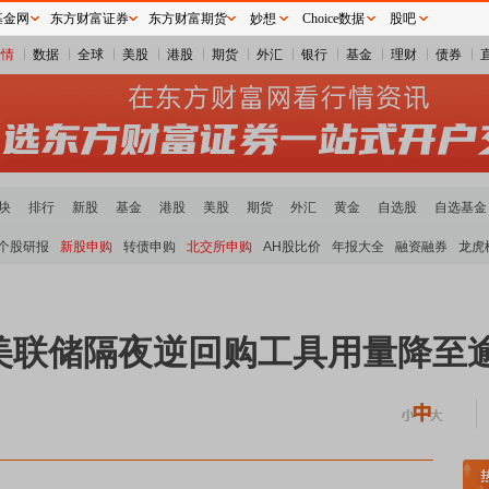
基金网
东方财富证券
东方财富期货
妙想
Choice数据
股吧
行情
数据
全球
美股
港股
期货
外汇
银行
基金
理财
债券
块
排行
新股
基金
港股
美股
期货
外汇
黄金
自选股
自选基金
个股研报
新股申购
转债申购
北交所申购
AH股比价
年报大全
融资融券
龙虎
美联储隔夜逆回购工具用量降至
稀土板块领涨
元件板块走强
半导体板块活跃
沪深资金流向
A股估值分析