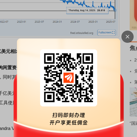
焦
54万亿美元相比，眼下的数字已仅有当时的约百分之一。
构闲置资金的蓄水池
，
银行
、政府支持企业和货币市场共同
，同时其也能扮演
银行
准备金的缓冲垫。
亿美元计的短期国库券以补充债务上限提高后的现金余
的工具使用率正呈现持续下降趋势——存放金额已从7月最后一
“国
jandra Vazquez预计，
到8月底时隔夜逆回购工具用量甚至可