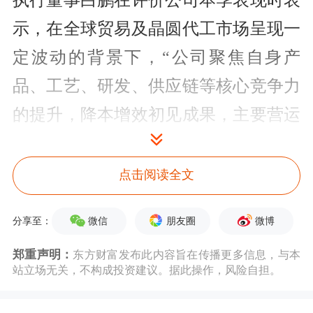
执行董事白鹏在评价公司本季表现时表
示，在全球贸易及晶圆代工市场呈现一
定波动的背景下，“公司聚焦自身产
品、工艺、研发、供应链等核心竞争力
的提升，降本增效初见成果，主要营运
指标持续改善”。
点击阅读全文
根据世界半导体贸易统计组织
（WSTS）的最新数据，今年1—6月，
微信
朋友圈
微博
分享至：
全球半导体市场规模超3400亿美元，同
郑重声明：
东方财富发布此内容旨在传播更多信息，与本
比增长18.9%。“由于国际形势变化而提
站立场无关，不构成投资建议。据此操作，风险自担。
前备货以及中国相关政策利好等因素，