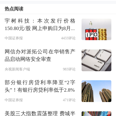
2025年上半年全球晶圆代工厂接获提前
热点阅读
生产、出货需求，使得整体上半年产能
宇树科技：本次发行价格
利用率优于预期，与过往淡旺季季节性
150.80元/股 网上申购日为8月...
节奏不同。”TrendForce集邦咨询分析师
中国证券报
4433评论
乔安对《中国经营报》记者表示。
网信办对派拓公司在华销售产
品启动网络安全审查
国产化替代加速
央视新闻客户端
983评论
财报显示，中芯国际第二季度实现销售
部分银行房贷利率降至“2字
收入22.09亿美元，同比增长16.2%，环
头”！有银行房贷利率低于2.8%
比下降1.7%；归母净利润1.32亿美元，
中国证券报
471评论
同比下降19.5%，环比下降29.5%；毛利
美股三大指数震荡整理 费城半