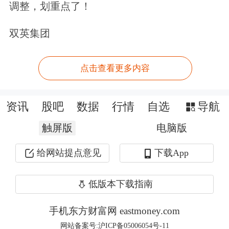
调整，划重点了！
今年第二季度，中芯国际晶圆收入来自
智能手机、
计算机
与平板、
消费电子
、
双英集团
互联与可穿戴、工业与
汽车
占比分别为
点击查看更多内容
25.2%、15.0%、41.0%、8.2%和
10.6%。同比来看，智能手机占比下滑
资讯
股吧
数据
行情
自选
导航
6.8%，互联与可穿戴下降2.8%，消费电
触屏版
电脑版
子上升5.4%，工业与汽车上升2.5%，计
给网站提点意见
下载App
算机与平板上升1.7%。
赵海军表示，公司的汽车电子产品出货
低版本下载指南
量持续增长，主要收入贡献来自模拟、
手机东方财富网 eastmoney.com
电源管理、图像传感器、嵌入式存储器
网站备案号:沪ICP备05006054号-11