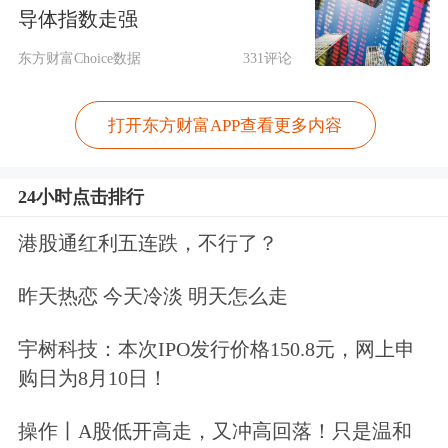
率为20.4%，同比提升6.5%，环比下降
导体指数走强
2.1%。
东方财富Choice数据
331评论
值得注意的是，今年第一季度中芯国际
打开东方财富APP查看更多内容
新建产线出现引起生产波动的突发事
24小时点击排行
件，当时公司管理层表示相关影响将延
续至第二季度，导致收入及毛利率环比
港股通红利五连跌，不行了？
下降。尽管如此，但中芯国际第二季度
昨天热恋 今天冷淡 明天怎么走
降幅总体略优于此前管理层给出的指引
宇树科技：本次IPO发行价格150.8元，网上申
（收入指引为环比下降4%到6%，毛利
购日为8月10日！
率指引为18%到20%）。
操作丨A股低开高走，又冲高回落！只是温和