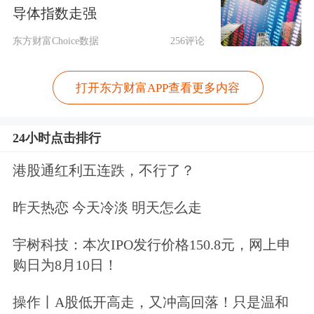
导体指数走强
及贸易战所带来的不确定性中苦苦挣
东方财富Choice数据
256评论
扎。
打开东方财富APP查看更多内容
“滞”的一面，除消费表现外，在就业市
场也有所体现，呈现出走弱态势。美国
24小时点击排行
劳工统计局公布的数据显示，美国7月
港股通红利五连跌，不行了？
非农新增就业人数骤降至7.3万，创下9
昨天热恋 今天冷淡 明天怎么走
个月以来的最低纪录，并且大幅低于预
期的10.4万。5月和6月的数据也被大幅
宇树科技：本次IPO发行价格150.8元，网上申
购日为8月10日！
下修，两个月合计新增就业人数减少了
25.8万。
操作丨A股低开高走，又冲高回落！只是温和