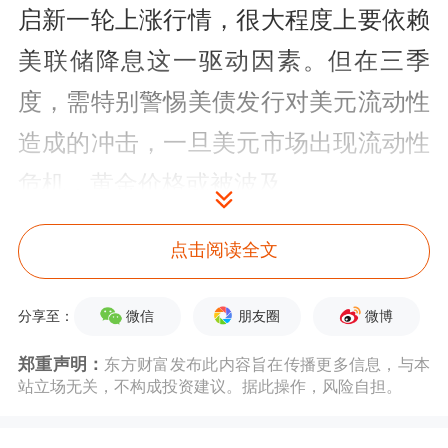
启新一轮上涨行情，很大程度上要依赖
美联储降息这一驱动因素。但在三季
度，需特别警惕美债发行对美元流动性
造成的冲击，一旦美元市场出现流动性
危机，黄金价格或被波及。
美国滞胀风险增加
点击阅读全文
从美国经济增长前景来看，滞胀风险正
微信
朋友圈
微博
分享至：
不断加大。数据显示，二季度，美国经
郑重声明：
东方财富发布此内容旨在传播更多信息，与本
济超预期反弹，不过这主要是对一季度
站立场无关，不构成投资建议。据此操作，风险自担。
美国经济因“抢进口”而导致的扭曲进行