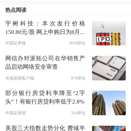
正常修正，并非意味着美国经济增长动
热点阅读
能得到加强。二季度，不包括贸易、库
宇树科技：本次发行价格
存及政府因素的私人国内销售增速放缓
150.80元/股 网上申购日为8月...
至1.2%，而一季度该数据为1.9%，这是
中国证券报
3818评论
2022年四季度以来美国国内需求增长最
网信办对派拓公司在华销售产
为缓慢的时期。
品启动网络安全审查
央视新闻客户端
874评论
值得关注的是，美国企业财报呈现出一
部分银行房贷利率降至“2字
幅冰火两重天的经济图景：华尔街的金
头”！有银行房贷利率低于2.8%
融巨头以及硅谷的科技巨擘并未受关税
中国证券报
314评论
影响，盈利实现巨额增长；而那些直接
美股三大指数走势分化 费城半
面向消费者的公司却在成本不断攀升以