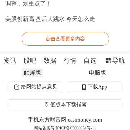
调整，划重点了！
“胀”的一面则体现为关税对美国物价产
美股创新高 盘后大跳水 今天怎么走
生了传导作用。数据显示，尽管7月就
业数据表现疲软，但特朗普政府的关税
点击查看更多内容
政策引发了通胀担忧。美国劳工统计局
当地时间8月12日公布的数据显示，7月
资讯
股吧
数据
行情
自选
导航
美国消费者价格指数（CPI）环比上涨
触屏版
电脑版
0.2%，与6月0.3%的涨幅相比有所放
给网站提点意见
下载App
缓，符合市场预期；同比上涨2.7%，低
低版本下载指南
于市场预期的2.8%，与6月持平。剔除
食品和能源价格的核心CPI环比上涨
手机东方财富网 eastmoney.com
网站备案号:沪ICP备05006054号-11
0.3%，符合预期，但同比涨幅达3.1%，