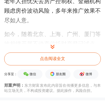
老年人担忧失去房产控制权、金融机构
顾虑房价波动风险，多年来推广效果不
尽如人意。
如今，随着北京、上海、广州、厦门等
地相继开展不动产信托财产登记试点，
这一困局正在被打破。信托公司作为专
点击阅读全文
业管家，通过创新的不动产信托模式，
正在将“沉睡的房产”转化为可持续的养
微信
朋友圈
微博
分享至：
老现金流，这不仅成为金融业书写养老
郑重声明：
东方财富发布此内容旨在传播更多信息，与本
站立场无关，不构成投资建议。据此操作，风险自担。
金融“大文章”的重要章节，更守护
了“万家灯火”的养老期待。