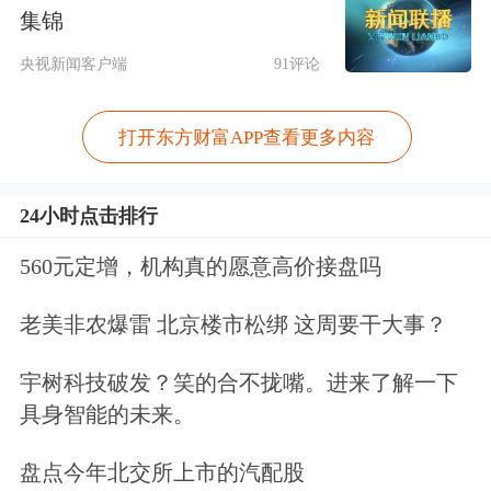
索“以房养老”。但是，传统模式却在现
集锦
实中阻碍重重。以“反向抵押”为代表的
央视新闻客户端
91评论
金融产品，要求老年人将房产抵押给金
打开东方财富APP查看更多内容
融机构以换取养老金，在老年人身故后
金融机构获得抵押房产处置权。这一流
24小时点击排行
程看似简单直接，却忽视了养老金融供
560元定增，机构真的愿意高价接盘吗
需双方对于风险的忧虑。在需求端，这
老美非农爆雷 北京楼市松绑 这周要干大事？
与我国家庭“守房传家”的传统观念冲
突，老年人也担忧抵押后丧失房产控制
宇树科技破发？笑的合不拢嘴。进来了解一下
具身智能的未来。
权；在供给端，金融机构则对承担房价
波动风险心存顾虑。双重困境的结果，
盘点今年北交所上市的汽配股