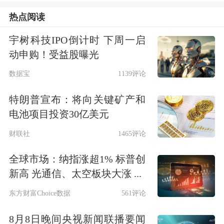
热点阅读
制度破冰
宇树科技IPO倒计时 下周一启
以房养老破局
动申购！受益股曝光
数据宝
1139评论
在人口老龄化加速背景下，老年人的养
特朗普宣布：将向关键矿产和
老需求日益迫切。手握房产类固定资
电池项目投资30亿美元
产，但流动性资金却相对不足是不少居
财联社
1465评论
民家庭面临的共同养老困境，如何盘活
全球市场：纳指涨超1% 标普创
房产为养老资金“开源”成为亟待解决的
新高 光通信、太空板块大涨 ...
问题。
东方财富Choice数据
561评论
事实上，金融机构多年来一直积极探
8月8日晚间央视新闻联播要闻