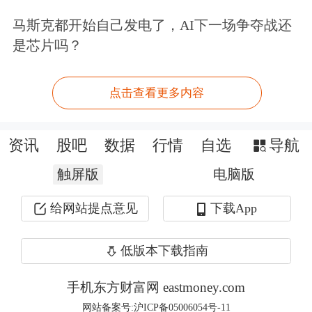
自然是此类产品始终难以形成规模效
马斯克都开始自己发电了，AI下一场争夺战还
应。
是芯片吗？
困局在政策与制度创新中迎来转机。
点击查看更多内容
2023年10月底召开的中央金融工作会议
强调做好养老金融等“五篇大文章”；
资讯
股吧
数据
行情
自选
导航
2025年1月份，中共中央、国务院发布
触屏版
电脑版
《关于深化养老服务改革发展的意见》
给网站提点意见
下载App
强调“拓展养老服务信托业务”。这些顶
低版本下载指南
层设计为不动产信托带来发展曙光。
手机东方财富网 eastmoney.com
地方试点迅速落实。2024年底，北京市
网站备案号:沪ICP备05006054号-11