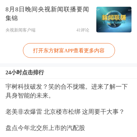
8月8日晚间央视新闻联播要闻
贝森特还表示，特朗普在挑选美联储主
集锦
席人选时，持非常开放的态度，包括私
央视新闻客户端
41评论
营部门（企业）的人选。他还预计，即
将上任美联储理事的斯蒂芬·米兰
打开东方财富APP查看更多内容
（Stephen Miran）明年1月后不会留
24小时点击排行
任。
宇树科技破发？笑的合不拢嘴。进来了解一下
名单规模之大以及遴选过程的安排反
具身智能的未来。
映，贝森特可能不会很快做出最终名
老美非农爆雷 北京楼市松绑 这周要干大事？
单，可能还需要相当长的时间，官员们
盘点今年北交所上市的汽配股
也没有给出时间表。