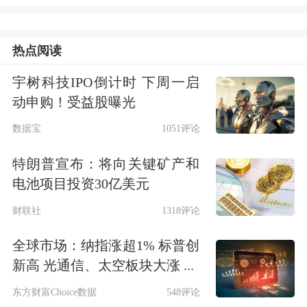
圣路易斯联储前主席詹姆斯·布拉德
（James Bullard）。
热点阅读
近日，特朗普还表示，白宫国家经济委
宇树科技IPO倒计时 下周一启
动申购！受益股曝光
员会主任凯文·哈西特（Kevin Hassett）
数据宝
1051评论
以及美联储前理事凯文·沃什（Kevin
特朗普宣布：将向关键矿产和
Warsh）也在他的候选名单上。
电池项目投资30亿美元
据官员介绍，目前的遴选属于“审议过
财联社
1318评论
程”：由贝森特面试所有候选人，缩小
全球市场：纳指涨超1% 标普创
名单范围，再将最终名单交由特朗普作
新高 光通信、太空板块大涨 ...
出决定。
东方财富Choice数据
548评论