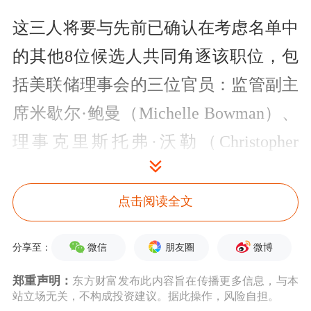
这三人将要与先前已确认在考虑名单中
的其他8位候选人共同角逐该职位，包
括美联储理事会的三位官员：监管副主
席米歇尔·鲍曼（Michelle Bowman）、
理事克里斯托弗·沃勒（Christopher
Waller）、副主席菲利普·杰斐逊
（Philip Jefferson）。
点击阅读全文
以及小布什政府时期的经济顾问马克·
微信
朋友圈
微博
分享至：
萨默林（Marc Summerlin）、达拉斯联
郑重声明：
东方财富发布此内容旨在传播更多信息，与本
储主席洛莉·洛根（Lorie Logan）以及
站立场无关，不构成投资建议。据此操作，风险自担。