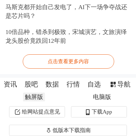
马斯克都开始自己发电了，AI下一场争夺战还
分析认为，这可能对金融市场来说是一
是芯片吗？
件好事，遴选过程拖得越久，在鲍威尔
10倍品种，错杀到极致，宋城演艺，文旅演绎
离任前安排所谓“影子主席”的可能性就
龙头股价竟跌回12年前
越低——这种安排被外界认为会扰乱货
币政策。
点击查看更多内容
尽管特朗普频繁对鲍威尔提出尖锐批
资讯
股吧
数据
行情
自选
导航
评，但几乎不提在明年5月任期结束前
触屏版
电脑版
撤换鲍威尔的想法。前一天，特朗普只
给网站提点意见
下载App
表示，正考虑允许针对鲍威尔的相关诉
讼继续推进。
低版本下载指南