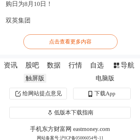
购日为8月10日！
双英集团
热门中概股多数上涨，
纳斯达克中国金
点击查看更多内容
龙指数
收涨2.08%。
小牛电动
涨逾
17%，
小马智行
涨超7%，
阿里巴巴
、
百
资讯
股吧
数据
行情
自选
导航
度
、
理想汽车
涨近4%。
触屏版
电脑版
给网站提点意见
下载App
低版本下载指南
手机东方财富网 eastmoney.com
网站备案号:沪ICP备05006054号-11