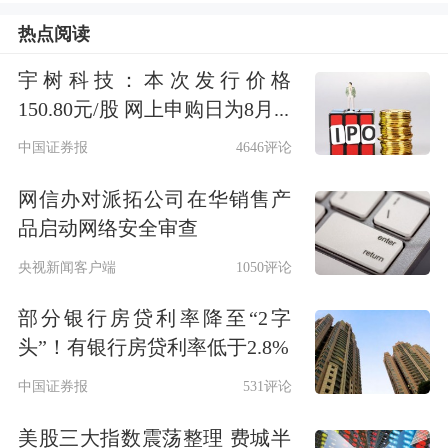
小幅下跌；AMD涨超5%，
英特尔
、
苹
热点阅读
果
、
亚马逊
涨超1%。
宇树科技：本次发行价格
150.80元/股 网上申购日为8月...
中国证券报
4646评论
网信办对派拓公司在华销售产
品启动网络安全审查
新股方面，BLSH美国IPO首日收涨超
央视新闻客户端
1050评论
89%。
部分银行房贷利率降至“2字
头”！有银行房贷利率低于2.8%
中国证券报
531评论
美股三大指数震荡整理 费城半