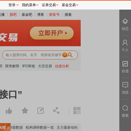
登录
我的菜单
证券交易
基金交易
直播
股吧
基金吧
博客
财富号
搜索
动态
个人
0
榜
限售解禁
IPO审核
大宗交易
估值分析
自选
接口”
消息
搜索
构持股数据
机构调研数据一览
主力最新动向
上市公司限售股解禁一览
昨日涨停