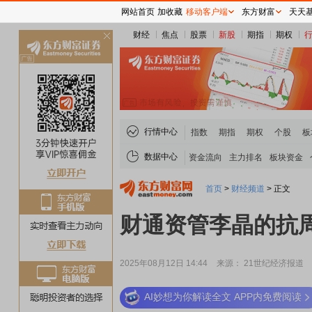
网站首页
加收藏
移动客户端
东方财富
天天
财经
焦点
股票
新股
期指
期权
关
闭
行情中心
指数
期指
期权
个股
板
数据中心
资金流向
主力排名
板块资金
首页
>
财经频道
>
正文
财通资管李晶的抗
2025年08月12日 14:44
来源： 21世纪经济报道
AI妙想为你解读全文 APP内免费阅读
稀土