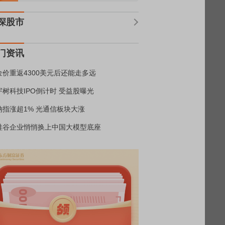
深股市
门资讯
金价重返4300美元后还能走多远
宇树科技IPO倒计时 受益股曝光
纳指涨超1% 光通信板块大涨
硅谷企业悄悄换上中国大模型底座