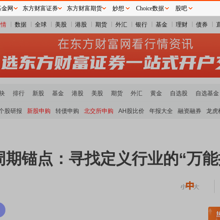
基金网
东方财富证券
东方财富期货
妙想
Choice数据
股吧
行情
数据
全球
美股
港股
期货
外汇
银行
基金
理财
债券
块
排行
新股
基金
港股
美股
期货
外汇
黄金
自选股
自选基金
个股研报
新股申购
转债申购
北交所申购
AH股比价
年报大全
融资融券
龙虎
周期锚点：寻找定义行业的“万能
板块领涨
元件板块走强
半导体板块活跃
沪深资金流向
A股估值分析全览
重要机