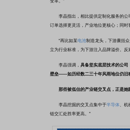
变革。”
李晶指出，相比提供定制化服务的公司
订单选择更灵活，产业地位更核心；同时
“再比如某
电池
制造龙头，下游囊括众
立为行业标准，为下游注入品牌溢价。反
李晶强调，
具备坚实底层技术的公司
壁垒——如历经数二三十年风雨地位仍旧
那些被低估的产业链交叉点，正是她
李晶挖掘的交叉点集中于
半导体
、机
链交汇处胜率更高。”