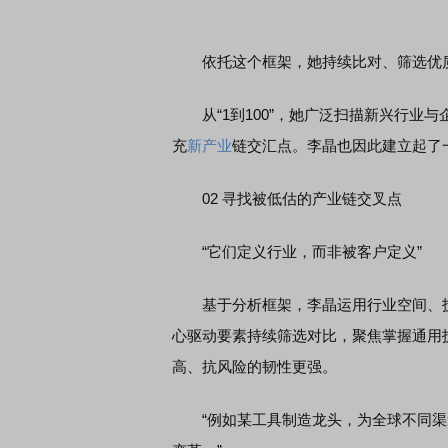
依托这个框架，她持续比对、筛选优质
席连线｜东方财富证券陈果：A股再平衡的
债券知识通识：从基础认
，将吹向何处
从“1到100”，她广泛扫描新兴行业
充
新产业
链交汇点。李晶也因此建立起了
02 寻找被低估的产业链交叉点
“它们定义行业，而非被客户定义”
基于分析框架，李晶运用行业空间、技
心驱动要素持续筛选对比，聚焦掌握通用
高、抗风险的韧性更强。
“例如某工具制造龙头，为全球不同渠