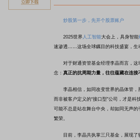
炒股第一步，先开个股票账户
2025世界
人工智能
大会上，具身智能
速渗透……这场全球瞩目的科技盛宴，生
对于财通资管基金经理李晶而言，这场盛
念：
真正的抗周期力量，往往蕴藏在连接
李晶相信，如同改变世界的晶体管，那
而非被客户定义的“接口型”公司，才是科
可能不总是站在舞台中央，却如同无声的
繁荣。
目前，李晶共执掌三只基金，展现了较