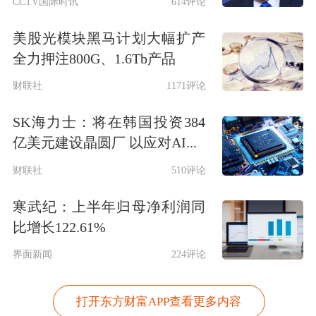
CCTV国际时讯
614评论
美股光模块黑马计划大幅扩产
全力押注800G、1.6Tb产品
财联社
1171评论
SK海力士：将在韩国投资384
亿美元建设晶圆厂 以应对AI...
财联社
510评论
寒武纪：上半年归母净利润同
比增长122.61%
界面新闻
224评论
打开东方财富APP查看更多内容