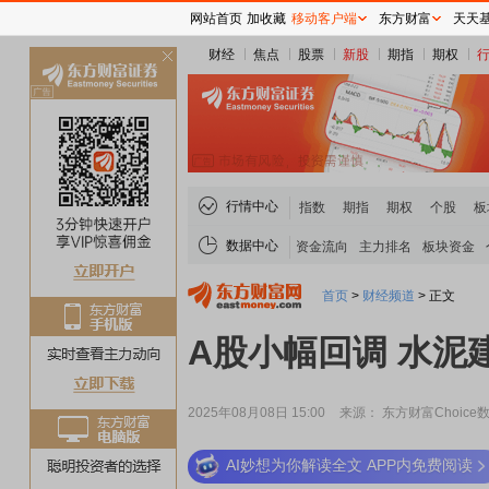
网站首页
加收藏
移动客户端
东方财富
天天
财经
焦点
股票
新股
期指
期权
关
闭
行情中心
指数
期指
期权
个股
板
数据中心
资金流向
主力排名
板块资金
首页
>
财经频道
>
正文
A股小幅回调 水泥
2025年08月08日 15:00
来源： 东方财富Choice
AI妙想为你解读全文 APP内免费阅读