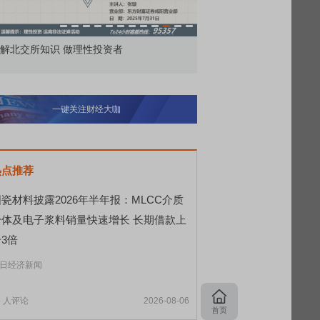
解北交所知识 做理性投资者
市价委托那么多种，究竟
一键关注财经大咖
热点推荐
瓷材料披露2026年半年报：MLCC介质
粉体及电子浆料销量快速增长 长期借款上
3倍
日经济新闻
5
人评论
2026-08-06
首页