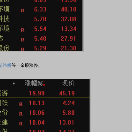
新路桥
等十余股涨停。