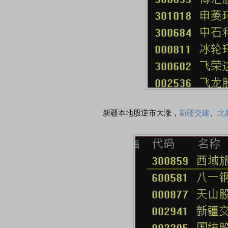
新疆本地股逆市大涨，
新疆交建
、
北