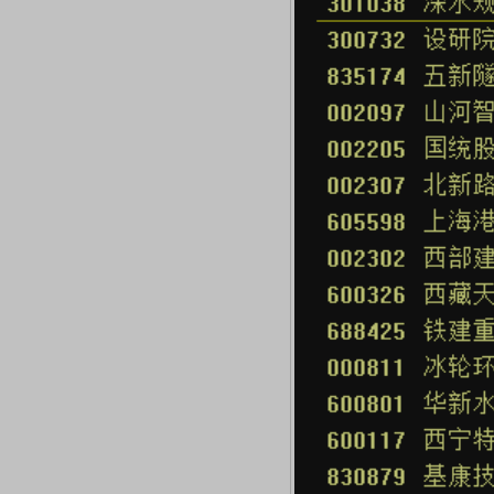
EDMI K90 至尊版 新品发布会
首席连线｜东方财富证券陈
风，将吹向何处