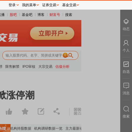
登录
我的菜单
证券交易
基金交易
直播
股吧
基金吧
博客
财富号
搜索
动态
个人
0
榜
限售解禁
IPO审核
大宗交易
估值分析
自选
掀涨停潮
消息
搜索
重要机构持股数据
机构调研数据一览
主力最新动向
上市公司限售股解禁一览
昨