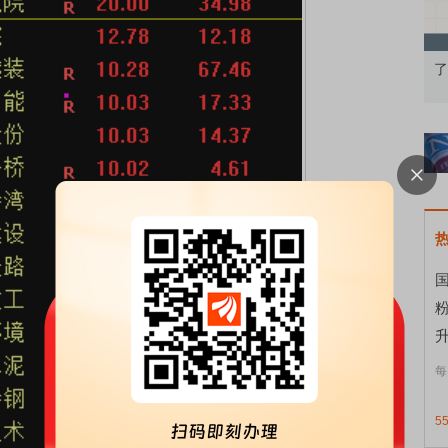
果：A股再平衡的
债券知识通识：从基础认知到特色品种
了
国
升
每
5