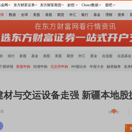
基金网
东方财富证券
东方财富期货
妙想
Choice数据
股吧
行情
数据
全球
美股
港股
期货
外汇
银行
基金
理财
债券
块
排行
新股
基金
港股
美股
期货
外汇
黄金
自选股
自选基金
个股研报
新股申购
转债申购
北交所申购
AH股比价
年报大全
融资融券
龙虎
建材与交运设备走强 新疆本地股
数据
稀土板块领涨
元件板块走强
半导体板块活跃
沪深资金流向
A股估值分析全览