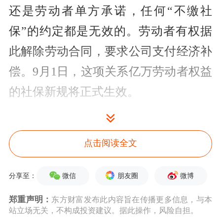
还是劳动者单方承诺，任何“不缴社
保”的约定都是无效的。劳动者有权据
此解除劳动合同，要求公司支付经济补
偿。9月1日，这项关系亿万劳动者权益
的社保新规将正式生效。
针对这一政策，多方看法不一。有劳动
者认为，缴社保后到手的收入会下降；
点击阅读全文
有小微企业老板认为，缴纳社保将增加
微信
朋友圈
微博
分享至：
用工成本。还有人认为，从长远来看，
郑重声明：
东方财富发布此内容旨在传播更多信息，与本
这一政策有助于维护市场公平，保护劳
站立场无关，不构成投资建议。据此操作，风险自担。