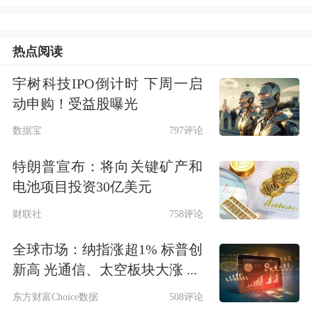
动者权益。
业内专家则认为，此次司法解释释放出
热点阅读
清晰信号，即社保是国家保障劳动者基
宇树科技IPO倒计时 下周一启
本权利的重要制度，任何形式的规避都
动申购！受益股曝光
是违法无效的。从法律、制度到舆论都
数据宝
797评论
在形成更严格的“合规共识”。但如何在
特朗普宣布：将向关键矿产和
保障劳动者基本权利与企业生存之间找
电池项目投资30亿美元
到平衡点，是底线之上值得探讨的问
财联社
758评论
题。
全球市场：纳指涨超1% 标普创
新高 光通信、太空板块大涨 ...
“不缴社保”约定均无效最高法划红线有
东方财富Choice数据
508评论
助促进社会公平