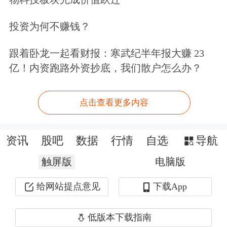
北京大学应用经济学博士后朱俊生教授
投资为何不赚钱？
对贝壳财经记者表示，当前，社保缴
纳“变通”问题普遍存在：一些企业，尤
跟着卧龙一起看财报：寒武纪半年报大赚 23
亿！内资跑路外资抄底，我们散户怎么办？
其是中小企业或新兴平台用工主体，为
降低用人成本，往往通过“协商一致”、
点击查看更多内容
签署“放弃社保声明”等方式，规避法定
的社保义务；部分劳动者则因短期经济
资讯
股吧
数据
行情
自选
导航
压力，主动选择“多发现金、少缴社
触屏版
电脑版
保”。这些行为在实践中逐渐常态化，
给网站提点意见
下载App
客观上侵蚀了社会保障制度的严肃性和
稳定性。
低版本下载指南