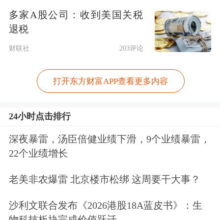
多家A股公司：收到美国关税
王正（化名）是一位驾校教练，他不缴
退税
纳社保，每个月到手可以多几百
财联社
203评论
元，“孩子上大学正要花钱，而且我在
打开东方财富APP查看更多内容
老家也买了新农合”。这样的情况在现
实生活中并不少见。
24小时点击排行
今年3月，某外卖平台面向全国骑手发
深夜暴雷，汤臣倍健业绩下滑，9个业绩暴雷，
22个业绩增长
放社保调研问卷，在已收回的3.8万份
有效问卷中，42.46%的骑手表示没有参
老美非农爆雷 北京楼市松绑 这周要干大事？
加任何社保。
沙利文联合发布《2026港股18A蓝皮书》：生
物科技板块完成价值跃迁