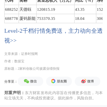
代码
简称
营业总收入（万元）
同比（%）
净利
688252
天德钰
120815.19
43.35
15237
688778
厦钨新能
753370.35
18.04
30689
Level-2千档行情免费送，主力动向全透
视>>
文章来源：证券时报网
作者：数据宝
原标题：2家科创板公司披露业绩快报
微信
朋友圈
微博
分享至：
郑重声明：
东方财富发布此内容旨在传播更多信息，与本
站立场无关，不构成投资建议。据此操作，风险自担。