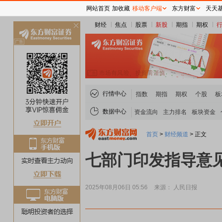
网站首页
加收藏
移动客户端
东方财富
天天
财经
焦点
股票
新股
期指
期权
关
闭
行情中心
指数
期指
期权
个股
板
数据中心
资金流向
主力排名
板块资金
首页
>
财经频道
>
正文
七部门印发指导意
2025年08月06日 05:56
来源： 人民日报
煤炭板块领涨
贵金