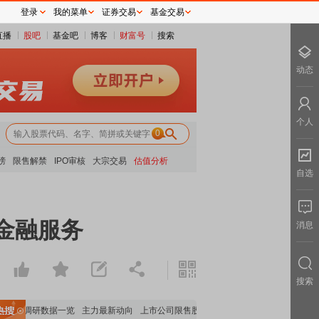
登录
我的菜单
证券交易
基金交易
直播
股吧
基金吧
博客
财富号
搜索
动态
个人
0
榜
限售解禁
IPO审核
大宗交易
估值分析
自选
金融服务
消息
搜索
机构调研数据一览
主力最新动向
上市公司限售股解禁一览
昨日涨停
电力板块走