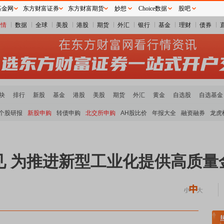
基金网
东方财富证券
东方财富期货
妙想
Choice数据
股吧
行情
数据
全球
美股
港股
期货
外汇
银行
基金
理财
债券
块
排行
新股
基金
港股
美股
期货
外汇
黄金
自选股
自选基金
个股研报
新股申购
转债申购
北交所申购
AH股比价
年报大全
融资融券
龙虎
见 为推进新型工业化提供高质量
属板块走强
半导体板块活跃
沪深资金流向
A股估值分析全览
重要机构持股数据