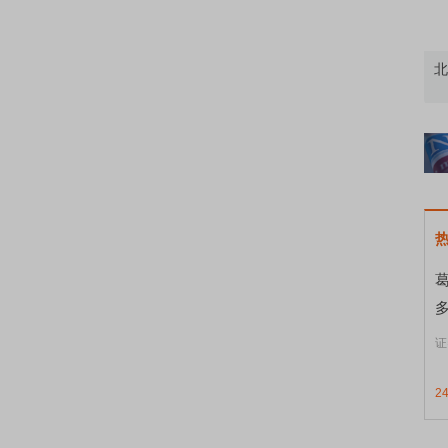
怎么用？
北交所顶格打新居然只能中碎股
多
证
2